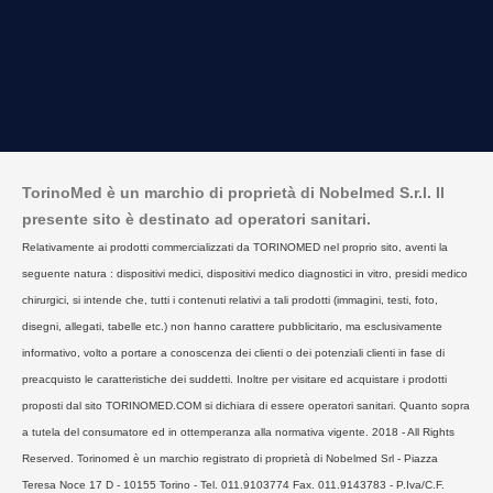
TorinoMed è un marchio di proprietà di Nobelmed S.r.l. Il
presente sito è destinato ad operatori sanitari.
Relativamente ai prodotti commercializzati da TORINOMED nel proprio sito, aventi la
seguente natura : dispositivi medici, dispositivi medico diagnostici in vitro, presidi medico
chirurgici, si intende che, tutti i contenuti relativi a tali prodotti (immagini, testi, foto,
disegni, allegati, tabelle etc.) non hanno carattere pubblicitario, ma esclusivamente
informativo, volto a portare a conoscenza dei clienti o dei potenziali clienti in fase di
preacquisto le caratteristiche dei suddetti. Inoltre per visitare ed acquistare i prodotti
proposti dal sito TORINOMED.COM si dichiara di essere operatori sanitari. Quanto sopra
a tutela del consumatore ed in ottemperanza alla normativa vigente. 2018 - All Rights
Reserved. Torinomed è un marchio registrato di proprietà di Nobelmed Srl - Piazza
Teresa Noce 17 D - 10155 Torino - Tel. 011.9103774 Fax. 011.9143783 - P.Iva/C.F.