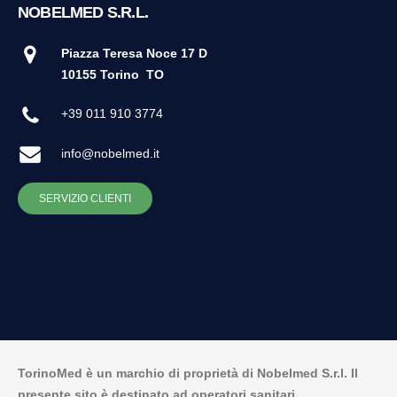
NOBELMED S.R.L.
Piazza Teresa Noce 17 D
10155 Torino
TO
+39 011 910 3774
info@nobelmed.it
SERVIZIO CLIENTI
TorinoMed è un marchio di proprietà di Nobelmed S.r.l. Il
presente sito è destinato ad operatori sanitari.