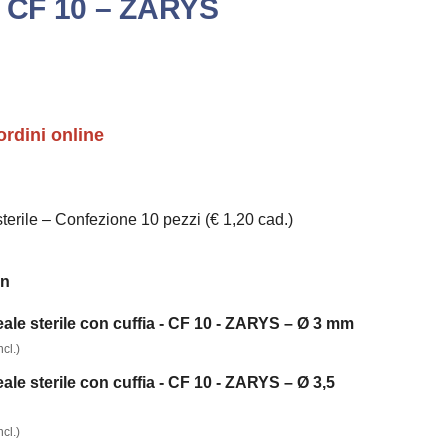
 CF 10 – ZARYS
ordini online
terile – Confezione 10 pezzi (€ 1,20 cad.)
on
le sterile con cuffia - CF 10 - ZARYS – Ø 3 mm
cl.)
le sterile con cuffia - CF 10 - ZARYS – Ø 3,5
cl.)