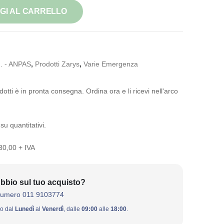
GI AL CARRELLO
. - ANPAS
,
Prodotti Zarys
,
Varie Emergenza
otti è in pronta consegna. Ordina ora e li ricevi nell'arco
su quantitativi.
 30,00 + IVA
bbio sul tuo acquisto?
numero 011 9103774
ivo dal
Lunedì
al
Venerdì
, dalle
09:00
alle
18:00
.