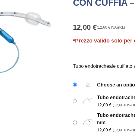
CON CUFFIA –
12,00
€
(
12,60
€
IVA incl.)
*Prezzo valido solo per 
Tubo endotracheale cuffiato s
Choose an opti
Tubo endotrachea
12,00
€
(
12,60
€
IVA in
Tubo endotrachea
mm
12,00
€
(
12,60
€
IVA in