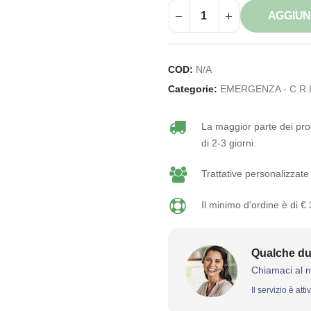
AGGIUN
COD:
N/A
Categorie:
EMERGENZA - C.R.I
La maggior parte dei prod
di 2-3 giorni.
Trattative personalizzate 
Il minimo d'ordine è di €
Qualche du
Chiamaci al 
Il servizio è att