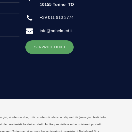
10155 Torino
TO
+39 011 910 3774
info@nobelmed.it
SERVIZIO CLIENTI
, si intende che, tutti i contenuti relativi a tali prodotti (immagini, testi, foto,
o le caratteristiche dei suddetti. Inoltre per visitare ed acquistare i prodotti
eserved. Torinomed è un marchio registrato di proprietà di Nobelmed Srl -