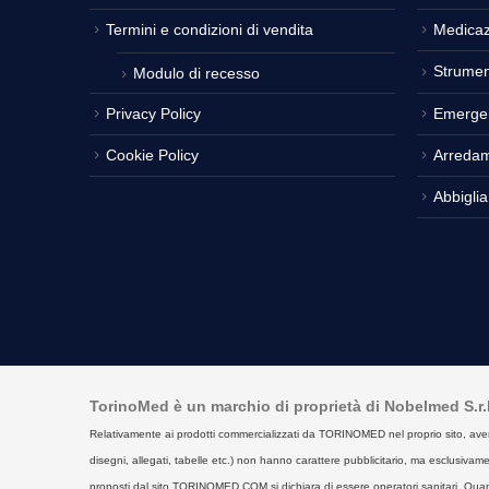
Termini e condizioni di vendita
Medicaz
Strumen
Modulo di recesso
Privacy Policy
Emerge
Cookie Policy
Arreda
Abbigli
TorinoMed è un marchio di proprietà di Nobelmed S.r.l. 
Relativamente ai prodotti commercializzati da TORINOMED nel proprio sito, aventi la 
disegni, allegati, tabelle etc.) non hanno carattere pubblicitario, ma esclusivament
proposti dal sito TORINOMED.COM si dichiara di essere operatori sanitari. Quan