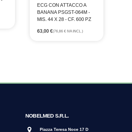
ECG CON ATTACCO A
BANANA PSGST-064M -
MIS. 44 X 28 - CF. 600 PZ
63,00
€
(
76,86
€
IVA INCL.)
NOBELMED S.R.L.
Piazza Teresa Noce 17 D