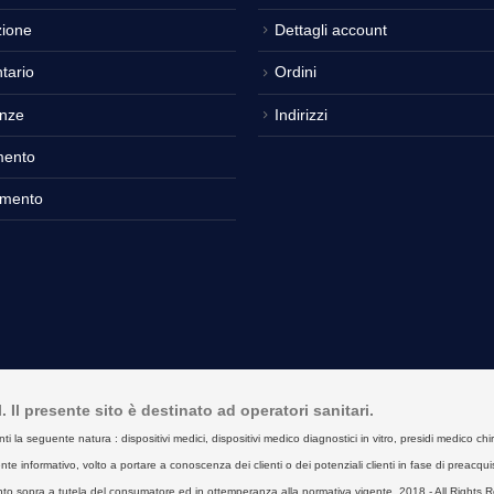
ione
Dettagli account
tario
Ordini
nze
Indirizzi
mento
amento
Il presente sito è destinato ad operatori sanitari.
seguente natura : dispositivi medici, dispositivi medico diagnostici in vitro, presidi medico chirurgici
e informativo, volto a portare a conoscenza dei clienti o dei potenziali clienti in fase di preacquist
to sopra a tutela del consumatore ed in ottemperanza alla normativa vigente. 2018 - All Rights R