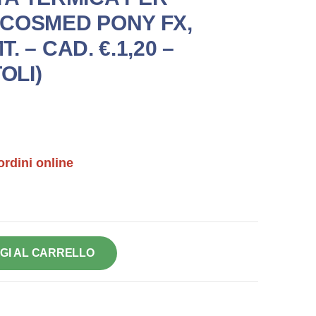
COSMED PONY FX,
T. – CAD. €.1,20 –
OLI)
ordini online
GI AL CARRELLO