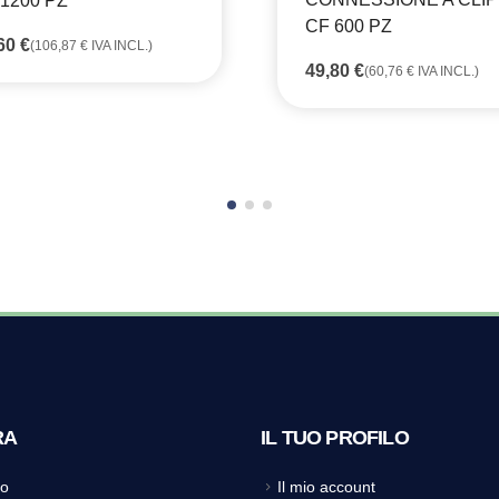
 1200 PZ
CF 600 PZ
,60
€
(
106,87
€
IVA INCL.)
49,80
€
(
60,76
€
IVA INCL.)
RA
IL TUO PROFILO
o
Il mio account