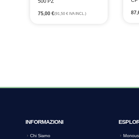
CF
500 PZ
87
75,00
€
(
91,50
€
IVA INCL.)
INFORMAZIONI
ESPLO
Chi Siamo
Monous