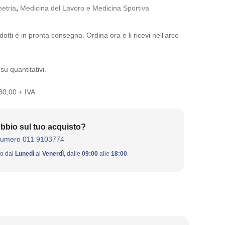
etria
,
Medicina del Lavoro e Medicina Sportiva
otti è in pronta consegna. Ordina ora e li ricevi nell'arco
su quantitativi.
 30,00 + IVA
bbio sul tuo acquisto?
numero 011 9103774
ivo dal
Lunedì
al
Venerdì
, dalle
09:00
alle
18:00
.