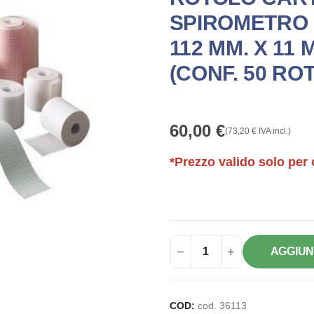
SPIROMETRO 
112 MM. X 11 M
(CONF. 50 ROT
60,00
€
(
73,20
€
IVA incl.)
*Prezzo valido solo per 
AGGIUN
COD:
cod. 36113