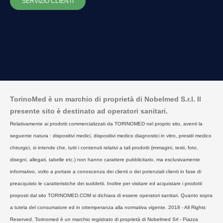
SERVIZIO CLIENTI
TorinoMed è un marchio di proprietà di Nobelmed S.r.l. Il
presente sito è destinato ad operatori sanitari.
Relativamente ai prodotti commercializzati da TORINOMED nel proprio sito, aventi la
seguente natura : dispositivi medici, dispositivi medico diagnostici in vitro, presidi medico
chirurgici, si intende che, tutti i contenuti relativi a tali prodotti (immagini, testi, foto,
disegni, allegati, tabelle etc.) non hanno carattere pubblicitario, ma esclusivamente
informativo, volto a portare a conoscenza dei clienti o dei potenziali clienti in fase di
preacquisto le caratteristiche dei suddetti. Inoltre per visitare ed acquistare i prodotti
proposti dal sito TORINOMED.COM si dichiara di essere operatori sanitari. Quanto sopra
a tutela del consumatore ed in ottemperanza alla normativa vigente. 2018 - All Rights
Reserved. Torinomed è un marchio registrato di proprietà di Nobelmed Srl - Piazza