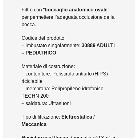
Filtro con “
boccaglio anatomico ovale
”
per permettere l’adeguata occlusione della
bocca.
Codice del prodotto:
– imbustato singolarmente:
30889 ADULTI
– PEDIATRICO
Materiale di costruzione:
– contenitore: Polistirolo antiurto (HIPS)
riciclabile
– membrana: Polipropilene idrofobico
TECHN 200
– saldatura: Ultrasuoni
Tipo di filtrazione:
Elettrostatica /
Meccanica
Resistenza al flusso
: (normativa ATS <1,5