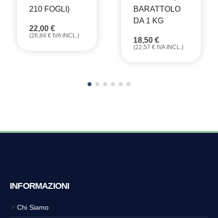
210 FOGLI)
BARATTOLO
DA 1 KG
22,00
€
(
26,84
€
IVA INCL.)
18,50
€
(
22,57
€
IVA INCL.)
INFORMAZIONI
Chi Siamo