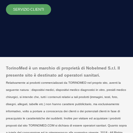
SERVIZIO CLIENTI
TorinoMed è un marchio di proprietà di Nobelmed S.r.l. Il
presente sito è destinato ad operatori sanitari.
Relativamente ai prodotti commercializzati da TORINOMED nel proprio sito, aventi la
seguente natura : dispositivi medici, dispositivi medico diagnostici in vitro, presidi medico
chirurgici, si intende che, tutti i contenuti relativi a tali prodotti (immagini, testi, foto,
disegni, allegati, tabelle etc.) non hanno carattere pubblicitario, ma esclusivamente
informativo, volto a portare a conoscenza dei clienti o dei potenziali clienti in fase di
preacquisto le caratteristiche dei suddetti. Inoltre per visitare ed acquistare i prodotti
proposti dal sito TORINOMED.COM si dichiara di essere operatori sanitari. Quanto sopra
a tutela del consumatore ed in ottemperanza alla normativa vigente. 2018 - All Rights