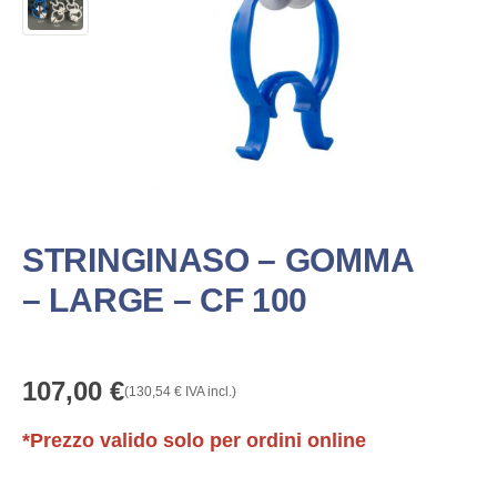
STRINGINASO – GOMMA
– LARGE – CF 100
107,00
€
(
130,54
€
IVA incl.)
*Prezzo valido solo per ordini online