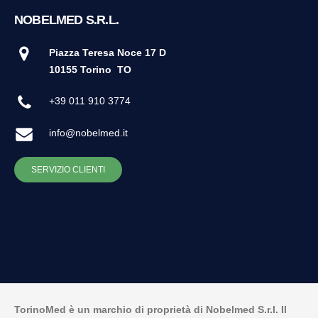
NOBELMED S.R.L.
Piazza Teresa Noce 17 D
10155 Torino
TO
+39 011 910 3774
info@nobelmed.it
SERVIZIO CLIENTI
TorinoMed è un marchio di proprietà di Nobelmed S.r.l. Il