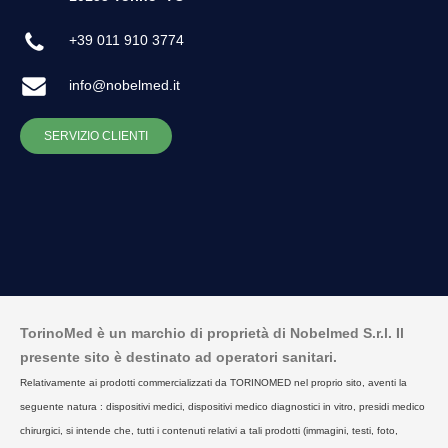
+39 011 910 3774
info@nobelmed.it
SERVIZIO CLIENTI
TorinoMed è un marchio di proprietà di Nobelmed S.r.l. Il
presente sito è destinato ad operatori sanitari.
Relativamente ai prodotti commercializzati da TORINOMED nel proprio sito, aventi la
seguente natura : dispositivi medici, dispositivi medico diagnostici in vitro, presidi medico
chirurgici, si intende che, tutti i contenuti relativi a tali prodotti (immagini, testi, foto,