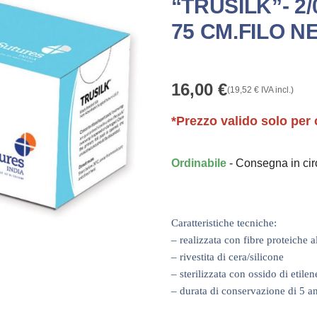
“TRUSILK”- 2/
75 CM.FILO NE
16,00
€
(
19,52
€
IVA incl.)
*Prezzo valido solo per 
Ordinabile
- Consegna in ci
Caratteristiche tecniche:
– realizzata con fibre proteiche 
– rivestita di cera/silicone
– sterilizzata con ossido di etilen
– durata di conservazione di 5 a