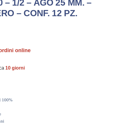
0 – 1/2 – AGO 25 MM. –
RO – CONF. 12 PZ.
ordini online
rca
10 giorni
al 100%
e
nni