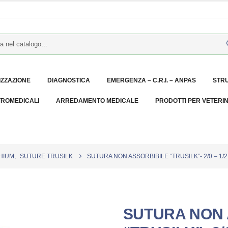
IZZAZIONE
DIAGNOSTICA
EMERGENZA – C.R.I. – ANPAS
STR
TROMEDICALI
ARREDAMENTO MEDICALE
PRODOTTI PER VETERI
HIUM
,
SUTURE TRUSILK
SUTURA NON ASSORBIBILE “TRUSILK”- 2/0 – 1/2 
SUTURA NON 