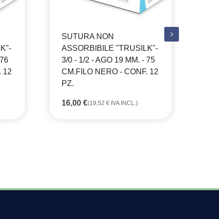
SUTURA NON
SU
K"-
ASSORBIBILE "TRUSILK"-
AS
 76
3/0 - 1/2 - AGO 19 MM. - 75
3/0
 12
CM.FILO NERO - CONF. 12
CM
PZ.
PZ
16,00
€
16
(
19,52
€
IVA INCL.)