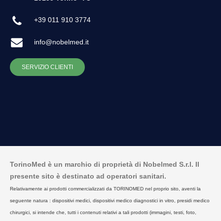
+39 011 910 3774
info@nobelmed.it
SERVIZIO CLIENTI
TorinoMed è un marchio di proprietà di Nobelmed S.r.l. Il
presente sito è destinato ad operatori sanitari.
Relativamente ai prodotti commercializzati da TORINOMED nel proprio sito, aventi la
seguente natura : dispositivi medici, dispositivi medico diagnostici in vitro, presidi medico
chirurgici, si intende che, tutti i contenuti relativi a tali prodotti (immagini, testi, foto,