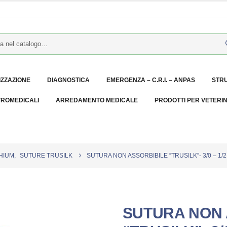
IZZAZIONE
DIAGNOSTICA
EMERGENZA – C.R.I. – ANPAS
STR
TROMEDICALI
ARREDAMENTO MEDICALE
PRODOTTI PER VETERI
HIUM
,
SUTURE TRUSILK
SUTURA NON ASSORBIBILE “TRUSILK”- 3/0 – 1/2 
SUTURA NON 