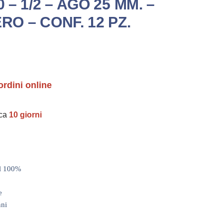
0 – 1/2 – AGO 25 MM. –
RO – CONF. 12 PZ.
ordini online
rca
10 giorni
al 100%
e
nni