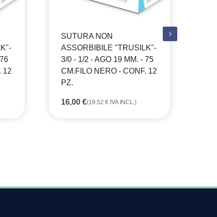
SUTURA NON
SU
K"-
ASSORBIBILE "TRUSILK"-
AS
 76
3/0 - 1/2 - AGO 19 MM. - 75
3/0
 12
CM.FILO NERO - CONF. 12
CM
PZ.
PZ
16,00
€
16
(
19,52
€
IVA INCL.)