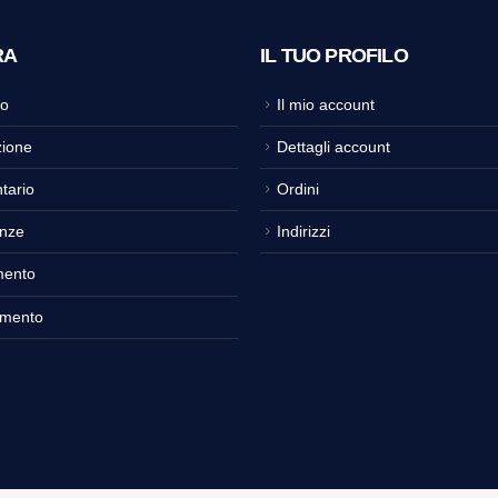
RA
IL TUO PROFILO
o
Il mio account
ione
Dettagli account
tario
Ordini
nze
Indirizzi
mento
amento