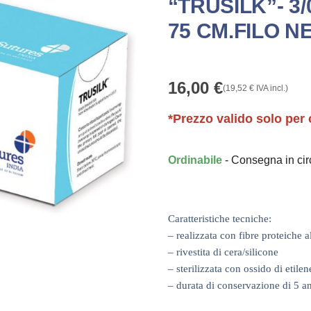
“TRUSILK”- 3/
75 CM.FILO NE
16,00
€
(
19,52
€
IVA incl.)
*Prezzo valido solo per 
Ordinabile
- Consegna in ci
Caratteristiche tecniche:
– realizzata con fibre proteiche 
– rivestita di cera/silicone
– sterilizzata con ossido di etilen
– durata di conservazione di 5 a