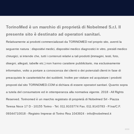
TorinoMed è un marchio di proprietà di Nobelmed S.r.l. Il
presente sito è destinato ad operatori sanitari.
Relativamente ai prodotti commercializzati da TORINOMED nel proprio sito, aventi la
seguente natura : dispositivi medici, dispositivi medico diagnostici in vitro, presidi medico
chirurgici, si intende che, tutti i contenuti relativi a tali prodotti (immagini, testi, foto,
disegni, allegati, tabelle etc.) non hanno carattere pubblicitario, ma esclusivamente
informativo, volto a portare a conoscenza dei clienti o dei potenziali clienti in fase di
preacquisto le caratteristiche dei suddetti. Inoltre per visitare ed acquistare i prodotti
proposti dal sito TORINOMED.COM si dichiara di essere operatori sanitari. Quanto sopra
a tutela del consumatore ed in ottemperanza alla normativa vigente. 2018 - All Rights
Reserved. Torinomed è un marchio registrato di proprietà di Nobelmed Srl - Piazza
Teresa Noce 17 D - 10155 Torino - Tel. 011.9103774 Fax. 011.9143783 - P.Iva/C.F.
09344710018 - Registro Imprese di Torino Rea 1043924 - info@nobelmed.it