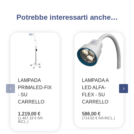
Potrebbe interessarti anche…
LAMPADA
LAMPADA A
PRIMALED-FIX
LED ALFA-
- SU
FLEX - SU
CARRELLO
CARRELLO
1.219,00
€
586,00
€
(
1.487,18
€
IVA
(
714,92
€
IVA INCL.)
INCL.)