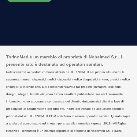
TorinoMed è un marchio di proprietà di Nobelmed S.r.l. Il
presente sito è destinato ad operatori sanitari.
Relativamente ai prodotti commercializzati da TORINOMED nel proprio sito, aventi la
seguente natura : dispositivi medici, dispositivi medico diagnostici in vitro, presidi medico
chirurgici, si intende che, tutti i contenuti relativi a tali prodotti (immagini, testi, foto,
disegni, allegati, tabelle etc.) non hanno carattere pubblicitario, ma esclusivamente
informativo, volto a portare a conoscenza dei clienti o dei potenziali clienti in fase di
preacquisto le caratteristiche dei suddetti. Inoltre per visitare ed acquistare i prodotti
proposti dal sito TORINOMED.COM si dichiara di essere operatori sanitari. Quanto sopra
a tutela del consumatore ed in ottemperanza alla normativa vigente. 2018 - All Rights
Reserved. Torinomed è un marchio registrato di proprietà di Nobelmed Srl - Piazza