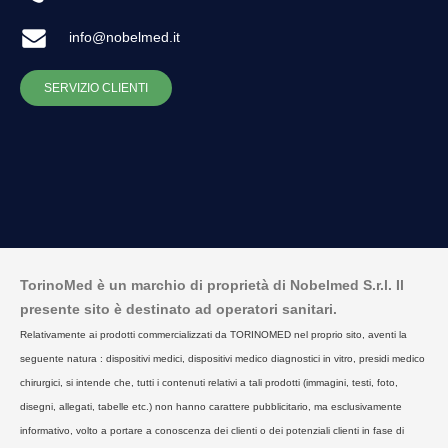
info@nobelmed.it
SERVIZIO CLIENTI
TorinoMed è un marchio di proprietà di Nobelmed S.r.l. Il
presente sito è destinato ad operatori sanitari.
Relativamente ai prodotti commercializzati da TORINOMED nel proprio sito, aventi la
seguente natura : dispositivi medici, dispositivi medico diagnostici in vitro, presidi medico
chirurgici, si intende che, tutti i contenuti relativi a tali prodotti (immagini, testi, foto,
disegni, allegati, tabelle etc.) non hanno carattere pubblicitario, ma esclusivamente
informativo, volto a portare a conoscenza dei clienti o dei potenziali clienti in fase di