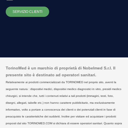
SERVIZIO CLIENTI
TorinoMed è un marchio di proprietà di Nobelmed S.r.l. Il
presente sito è destinato ad operatori sanitari.
Relativamente ai prodotti commercializzati da TORINOMED nel proprio sito, aventi la
seguente natura : dispositivi medici, dispositivi medico diagnostici in vitro, presidi medico
chirurgici, si intende che, tutti i contenuti relativi a tali prodotti (immagini, testi, foto,
disegni, allegati, tabelle etc.) non hanno carattere pubblicitario, ma esclusivamente
informativo, volto a portare a conoscenza dei clienti o dei potenziali clienti in fase di
preacquisto le caratteristiche dei suddetti. Inoltre per visitare ed acquistare i prodotti
proposti dal sito TORINOMED.COM si dichiara di essere operatori sanitari. Quanto sopra