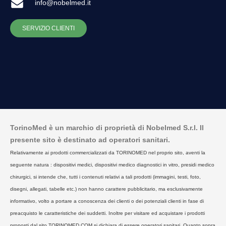
info@nobelmed.it
SERVIZIO CLIENTI
TorinoMed è un marchio di proprietà di Nobelmed S.r.l. Il
presente sito è destinato ad operatori sanitari.
Relativamente ai prodotti commercializzati da TORINOMED nel proprio sito, aventi la
seguente natura : dispositivi medici, dispositivi medico diagnostici in vitro, presidi medico
chirurgici, si intende che, tutti i contenuti relativi a tali prodotti (immagini, testi, foto,
disegni, allegati, tabelle etc.) non hanno carattere pubblicitario, ma esclusivamente
informativo, volto a portare a conoscenza dei clienti o dei potenziali clienti in fase di
preacquisto le caratteristiche dei suddetti. Inoltre per visitare ed acquistare i prodotti
proposti dal sito TORINOMED.COM si dichiara di essere operatori sanitari. Quanto sopra