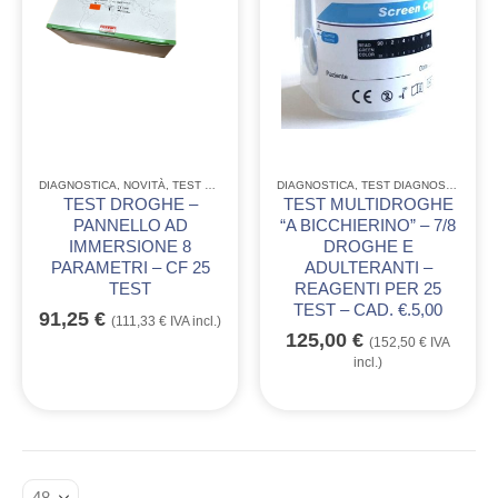
DIAGNOSTICA
,
NOVITÀ
,
TEST RAPIDI DIAGNOSTICI
DIAGNOSTICA
,
TEST DIAGNOSTICI USO PROFESSIONALE
TEST DROGHE –
TEST MULTIDROGHE
PANNELLO AD
“A BICCHIERINO” – 7/8
IMMERSIONE 8
DROGHE E
PARAMETRI – CF 25
ADULTERANTI –
TEST
REAGENTI PER 25
TEST – CAD. €.5,00
91,25
€
(
111,33
€
IVA incl.)
125,00
€
(
152,50
€
IVA
incl.)