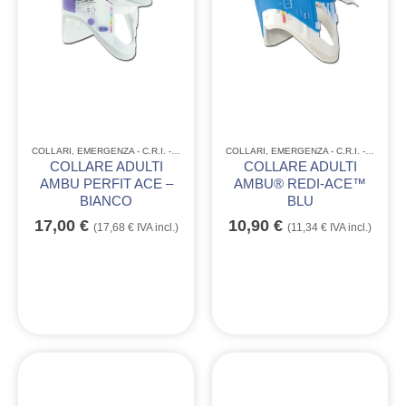
COLLARI
,
EMERGENZA - C.R.I. - ANPAS
COLLARI
,
EMERGENZA - C.R.I. - ANPAS
COLLARE ADULTI
COLLARE ADULTI
AMBU PERFIT ACE –
AMBU® REDI-ACE™
BIANCO
BLU
17,00
€
10,90
€
(
17,68
€
IVA incl.)
(
11,34
€
IVA incl.)