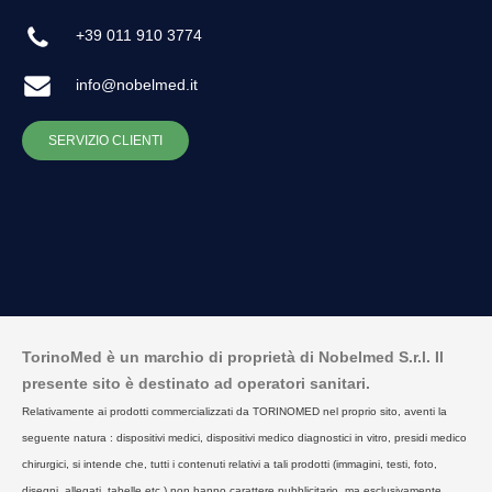
+39 011 910 3774
info@nobelmed.it
SERVIZIO CLIENTI
TorinoMed è un marchio di proprietà di Nobelmed S.r.l. Il
presente sito è destinato ad operatori sanitari.
Relativamente ai prodotti commercializzati da TORINOMED nel proprio sito, aventi la
seguente natura : dispositivi medici, dispositivi medico diagnostici in vitro, presidi medico
chirurgici, si intende che, tutti i contenuti relativi a tali prodotti (immagini, testi, foto,
disegni, allegati, tabelle etc.) non hanno carattere pubblicitario, ma esclusivamente