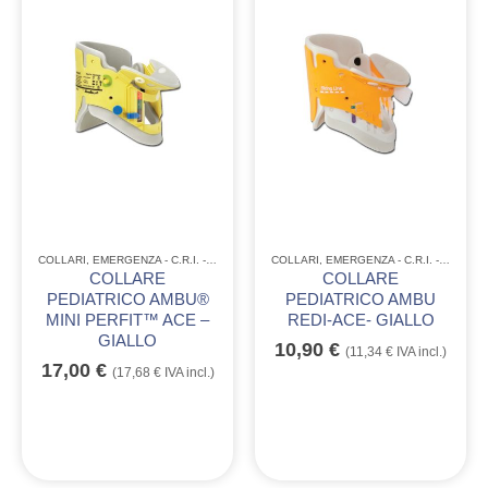
COLLARI
,
EMERGENZA - C.R.I. - ANPAS
COLLARI
,
EMERGENZA - C.R.I. - ANPAS
COLLARE
COLLARE
PEDIATRICO AMBU®
PEDIATRICO AMBU
MINI PERFIT™ ACE –
REDI-ACE- GIALLO
GIALLO
10,90
€
(
11,34
€
IVA incl.)
17,00
€
(
17,68
€
IVA incl.)