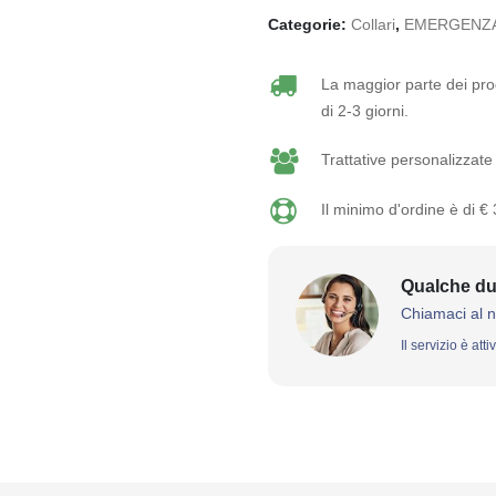
Categorie:
Collari
,
EMERGENZA -
La maggior parte dei prod
di 2-3 giorni.
Trattative personalizzate 
Il minimo d'ordine è di €
Qualche du
Chiamaci al 
Il servizio è att