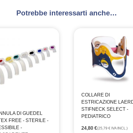
Potrebbe interessarti anche…
COLLARE DI
ESTRICAZIONE LAER
STIFNECK SELECT -
NNULA DI GUEDEL
PEDIATRICO
EX FREE - STERILE -
SSIBILE -
24,80
€
(
25,79
€
IVA INCL.)