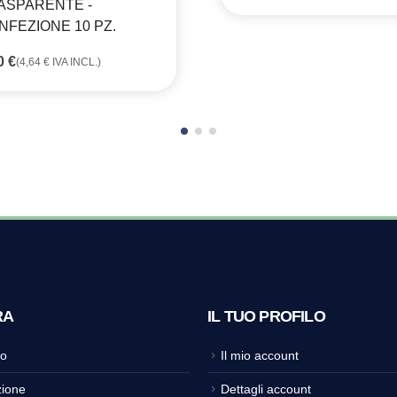
ASPARENTE -
NFEZIONE 10 PZ.
80
€
(
4,64
€
IVA INCL.)
RA
IL TUO PROFILO
o
Il mio account
ione
Dettagli account