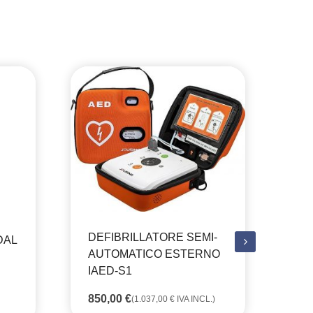
MA
DEFIBRILLATORE SEMI-
DAL
AN
AUTOMATICO ESTERNO
DI
IAED-S1
NE
850,00
€
(
1.037,00
€
IVA INCL.)
3,