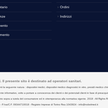
tario
Ordini
nze
Indirizzi
mento
amento
Il presente sito è destinato ad operatori sanitari.
seguente natura : dispositivi medici, dispositivi medico diagnostici in vitro, presidi medico chirurgici
e informativo, volto a portare a conoscenza dei clienti o dei potenziali clienti in fase di preacquist
to sopra a tutela del consumatore ed in ottemperanza alla normativa vigente. 2018 - All Rights R
- P.Iva/C.F. 09344710018 - Registro Imprese di Torino Rea 1043924 - info@nobelmed.it