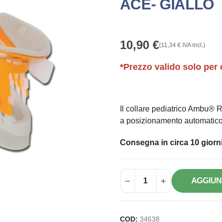
ACE- GIALLO
10,90
€
(
11,34
€
IVA incl.)
*Prezzo valido solo per 
Il collare pediatrico Ambu® 
a posizionamento automatico 
Consegna in circa 10 giorni
AGGIUN
COD:
34638