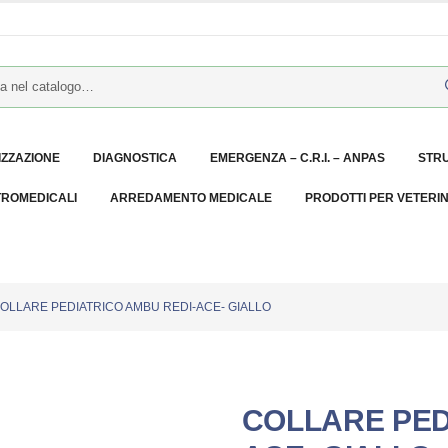
IZZAZIONE
DIAGNOSTICA
EMERGENZA – C.R.I. – ANPAS
STR
TROMEDICALI
ARREDAMENTO MEDICALE
PRODOTTI PER VETERI
OLLARE PEDIATRICO AMBU REDI-ACE- GIALLO
COLLARE PED