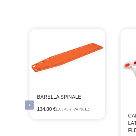
BARELLA SPINALE
134,00
€
(
163,48
€
IVA INCL.)
CA
LAT
FLE