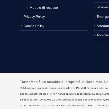
Strumen
Modulo di recesso
Privacy Policy
Emerge
Cookie Policy
Arreda
Abbigli
TorinoMed è un marchio di proprietà di Nobelmed S.r.l. 
Relativamente ai prodotti commercializzati da TORINOMED nel proprio sito, aventi la 
disegni, allegati, tabelle etc.) non hanno carattere pubblicitario, ma esclusivament
proposti dal sito TORINOMED.COM si dichiara di essere operatori sanitari. Quan
Piazza Teresa Noce 17 D - 10155 Torino - Tel. 011.9103774 Fax. 011.9143783 