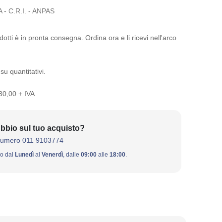
 C.R.I. - ANPAS
otti è in pronta consegna. Ordina ora e li ricevi nell'arco
su quantitativi.
 30,00 + IVA
bbio sul tuo acquisto?
numero 011 9103774
ivo dal
Lunedì
al
Venerdì
, dalle
09:00
alle
18:00
.