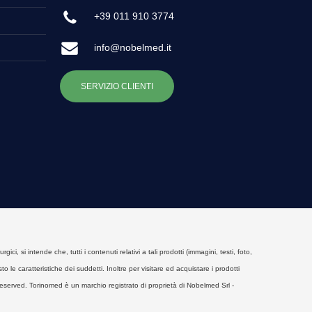
+39 011 910 3774
info@nobelmed.it
SERVIZIO CLIENTI
, si intende che, tutti i contenuti relativi a tali prodotti (immagini, testi, foto,
o le caratteristiche dei suddetti. Inoltre per visitare ed acquistare i prodotti
eserved. Torinomed è un marchio registrato di proprietà di Nobelmed Srl -