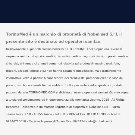
TorinoMed è un marchio di proprietà di Nobelmed S.r.l. Il
presente sito è destinato ad operatori sanitari.
Relativamente ai prodotti commercializzati da TORINOMED nel proprio sito, aventi la
seguente natura : dispositivi medici, dispositivi medico diagnostici in vitro, presidi medico
chirurgici, si intende che, tutti i contenuti relativi a tali prodotti (immagini, testi, foto,
disegni, allegati, tabelle etc.) non hanno carattere pubblicitario, ma esclusivamente
informativo, volto a portare a conoscenza dei clienti o dei potenziali clienti in fase di
preacquisto le caratteristiche dei suddetti. Inoltre per visitare ed acquistare i prodotti
proposti dal sito TORINOMED.COM si dichiara di essere operatori sanitari. Quanto sopra
a tutela del consumatore ed in ottemperanza alla normativa vigente. 2018 - All Rights
Reserved. Torinomed è un marchio registrato di proprietà di Nobelmed Srl - Piazza
Teresa Noce 17 D - 10155 Torino - Tel. 011.9103774 Fax. 011.9143783 - P.Iva/C.F.
09344710018 - Registro Imprese di Torino Rea 1043924 - info@nobelmed.it