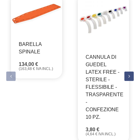
BARELLA
SPINALE
CANNULA DI
134,00
€
GUEDEL
(
163,48
€
IVA INCL.)
LATEX FREE -
STERILE -
FLESSIBILE -
TRASPARENTE
-
CONFEZIONE
10 PZ.
3,80
€
(
4,64
€
IVA INCL.)