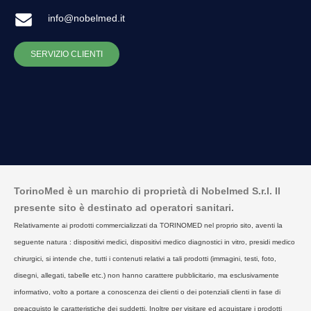
info@nobelmed.it
SERVIZIO CLIENTI
TorinoMed è un marchio di proprietà di Nobelmed S.r.l. Il
presente sito è destinato ad operatori sanitari.
Relativamente ai prodotti commercializzati da TORINOMED nel proprio sito, aventi la
seguente natura : dispositivi medici, dispositivi medico diagnostici in vitro, presidi medico
chirurgici, si intende che, tutti i contenuti relativi a tali prodotti (immagini, testi, foto,
disegni, allegati, tabelle etc.) non hanno carattere pubblicitario, ma esclusivamente
informativo, volto a portare a conoscenza dei clienti o dei potenziali clienti in fase di
preacquisto le caratteristiche dei suddetti. Inoltre per visitare ed acquistare i prodotti