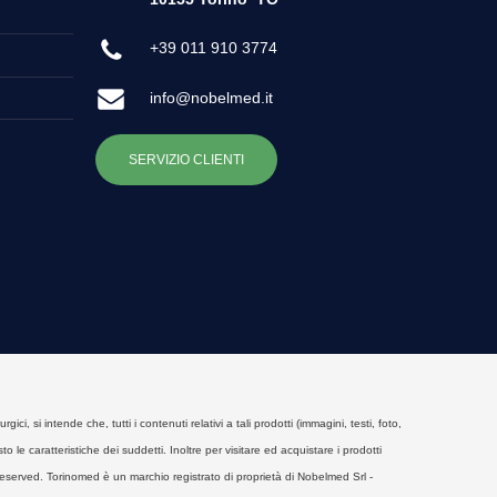
+39 011 910 3774
info@nobelmed.it
SERVIZIO CLIENTI
, si intende che, tutti i contenuti relativi a tali prodotti (immagini, testi, foto,
o le caratteristiche dei suddetti. Inoltre per visitare ed acquistare i prodotti
eserved. Torinomed è un marchio registrato di proprietà di Nobelmed Srl -