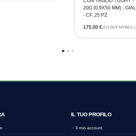
CON TAGLIO TUOHY -
20G (0,9X50 MM) - GIA
- CF. 25 PZ
175,00
€
(
213,50
€
IVA INCL.)
RA
IL TUO PROFILO
o
Il mio account