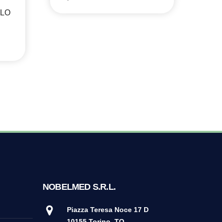
20
LLO
NOBELMED S.R.L.
Piazza Teresa Noce 17 D
10155 Torino
TO