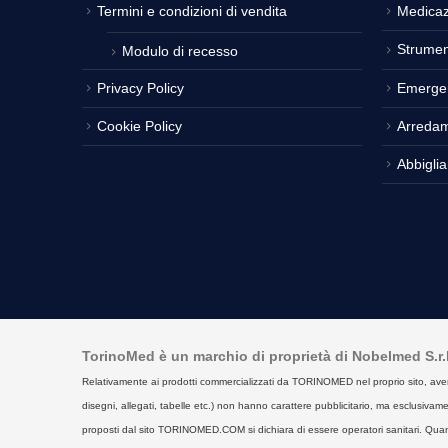
Termini e condizioni di vendita
Medicaz
Strumen
Modulo di recesso
Privacy Policy
Emerge
Cookie Policy
Arreda
Abbigli
TorinoMed è un marchio di proprietà di Nobelmed S.r.l. 
Relativamente ai prodotti commercializzati da TORINOMED nel proprio sito, aventi la 
disegni, allegati, tabelle etc.) non hanno carattere pubblicitario, ma esclusivament
proposti dal sito TORINOMED.COM si dichiara di essere operatori sanitari. Quan