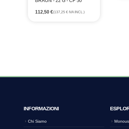
BRAUN - 22 G - CF 50
112,50
€
(
137,25
€
IVA INCL.)
INFORMAZIONI
ESPLO
Chi Siamo
Monous