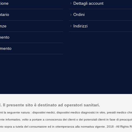
ione
Dettagli account
tario
Ordini
nze
Indirizzi
mento
amento
Il presente sito è destinato ad operatori sanitari.
seguente natura : dispositivi medici, dispositivi medico diagnostici in vitro, presidi medico chirurgici
e informativo, volto a portare a conoscenza dei clienti o dei potenziali clienti in fase di preacquist
to sopra a tutela del consumatore ed in ottemperanza alla normativa vigente. 2018 - All Rights R