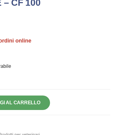
– CF 100
ordini online
abile
GI AL CARRELLO
Prodotti per veterinari