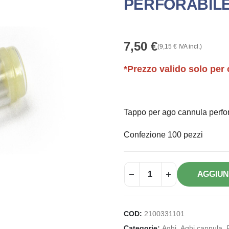
PERFORABILE 
7,50
€
(
9,15
€
IVA incl.)
*Prezzo valido solo per 
Tappo per ago cannula perfor
Confezione 100 pezzi
AGGIUN
COD:
2100331101
Categorie:
Aghi
,
Aghi cannula
,