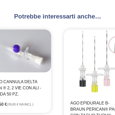
Potrebbe interessarti anche…
O CANNULA DELTA
 ® 2, 2 VIE CON ALI -
DA 50 PZ.
AGO EPIDURALE B-
,50
€
(
39,65
€
IVA INCL.)
BRAUN PERICAN® P