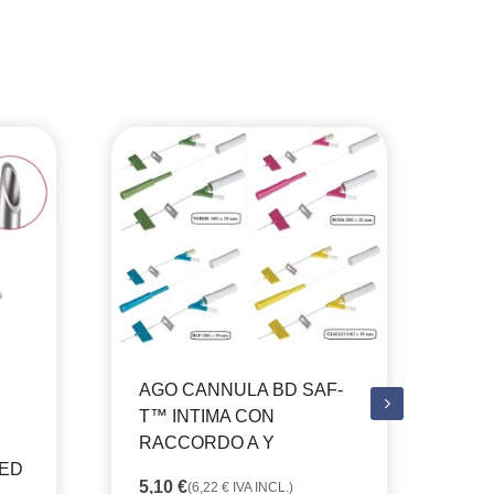
A
AGO CANNULA BD SAF-
ME
T™ INTIMA CON
ME
RACCORDO A Y
PE
AED
5,10
€
(
6,22
€
IVA INCL.)