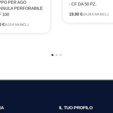
PPO PER AGO
- CF DA 50 PZ.
NNULA PERFORABILE
19,90
€
F 100
(
24,28
€
IVA INCL.)
50
€
(
9,15
€
IVA INCL.)
RA
IL TUO PROFILO