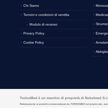
Chi Siamo
Monous
Termini e condizioni di vendita
Medicaz
Strumen
Modulo di recesso
Privacy Policy
Emerge
Cookie Policy
Arreda
Abbigli
TorinoMed è un marchio di proprietà di Nobelmed S.r.l. 
Relativamente ai prodotti commercializzati da TORINOMED nel proprio sito, aventi la 