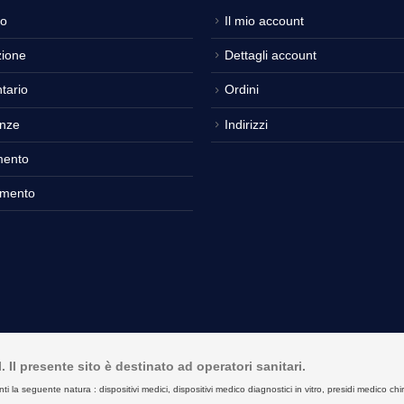
o
Il mio account
ione
Dettagli account
tario
Ordini
nze
Indirizzi
mento
amento
Il presente sito è destinato ad operatori sanitari.
seguente natura : dispositivi medici, dispositivi medico diagnostici in vitro, presidi medico chirurgici