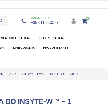
CHIAMA ORA
0
+39 011 9103774
UMENTARIO E SUTURE
OFFERTE SUTURE
NARI
LINEA ODONTO
PRODOTTI ZARYS
NNULA BD INSYTE-W™ – 1 VIA – CON ALI – CONF. 50 PZ.
 BD INSYTE-W™ – 1