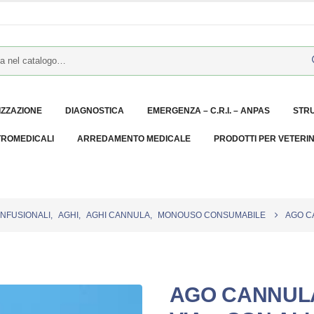
IZZAZIONE
DIAGNOSTICA
EMERGENZA – C.R.I. – ANPAS
STR
TROMEDICALI
ARREDAMENTO MEDICALE
PRODOTTI PER VETERI
 INFUSIONALI
,
AGHI
,
AGHI CANNULA
,
MONOUSO CONSUMABILE
AGO CA
AGO CANNULA