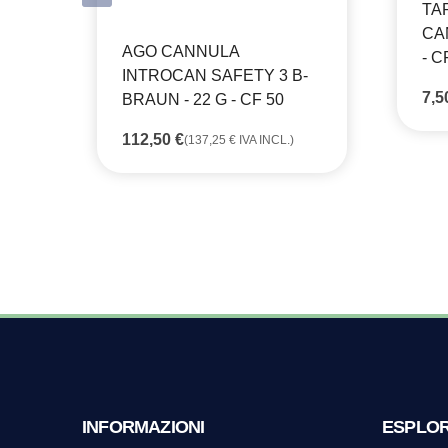
TA
CA
AGO CANNULA
- C
INTROCAN SAFETY 3 B-
7,
BRAUN - 22 G - CF 50
112,50
€
(
137,25
€
IVA INCL.)
INFORMAZIONI
ESPLO