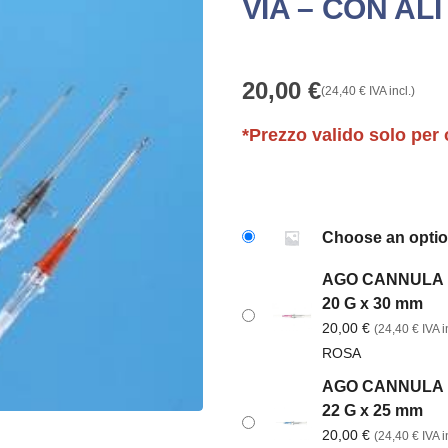
VIA – CON ALI
20,00
€
(
24,40
€
IVA incl.)
*Prezzo valido solo per 
Choose an opti
AGO CANNULA BD 
20 G x 30 mm
20,00
€
(
24,40
€
IVA in
ROSA
AGO CANNULA BD 
22 G x 25 mm
20,00
€
(
24,40
€
IVA in