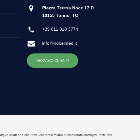
Piazza Teresa Noce 17 D
10155 Torino
TO
+39 011 910 3774
info@nobelmed.it
SERVIZIO CLIENTI
, si intende che, tutti i contenuti relativi a tali prodotti (immagini, testi, foto,