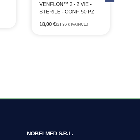
VENFLON™ 2 - 2 VIE -
STERILE - CONF. 50 PZ.
AG
BR
18,00
€
(
21,96
€
IVA INCL.)
CO
20
- C
17
NOBELMED S.R.L.