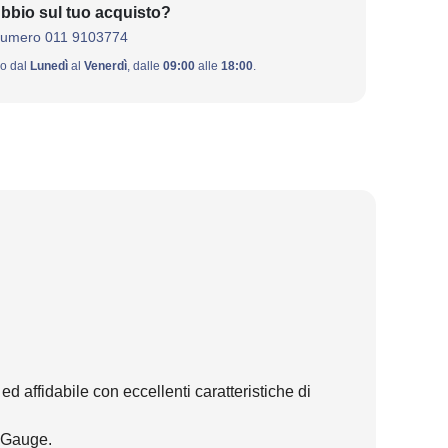
bbio sul tuo acquisto?
numero 011 9103774
ivo dal
Lunedì
al
Venerdì
, dalle
09:00
alle
18:00
.
d affidabile con eccellenti caratteristiche di
o Gauge.