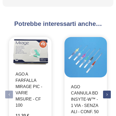
Potrebbe interessarti anche…
AGO A
FARFALLA
MIRAGE PIC -
AGO
VARIE
CANNULA BD
MISURE - CF
INSYTE-W™ -
100
1 VIA - SENZA
ALI - CONF. 50
11,20
€