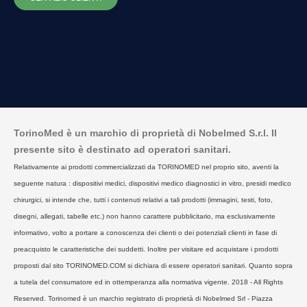
TorinoMed è un marchio di proprietà di Nobelmed S.r.l. Il
presente sito è destinato ad operatori sanitari.
Relativamente ai prodotti commercializzati da TORINOMED nel proprio sito, aventi la
seguente natura : dispositivi medici, dispositivi medico diagnostici in vitro, presidi medico
chirurgici, si intende che, tutti i contenuti relativi a tali prodotti (immagini, testi, foto,
disegni, allegati, tabelle etc.) non hanno carattere pubblicitario, ma esclusivamente
informativo, volto a portare a conoscenza dei clienti o dei potenziali clienti in fase di
preacquisto le caratteristiche dei suddetti. Inoltre per visitare ed acquistare i prodotti
proposti dal sito TORINOMED.COM si dichiara di essere operatori sanitari. Quanto sopra
a tutela del consumatore ed in ottemperanza alla normativa vigente. 2018 - All Rights
Reserved. Torinomed è un marchio registrato di proprietà di Nobelmed Srl - Piazza