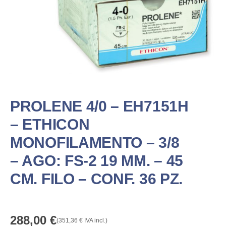
PROLENE 4/0 – EH7151H
– ETHICON
MONOFILAMENTO – 3/8
– AGO: FS-2 19 MM. – 45
CM. FILO – CONF. 36 PZ.
288,00
€
(
351,36
€
IVA incl.)