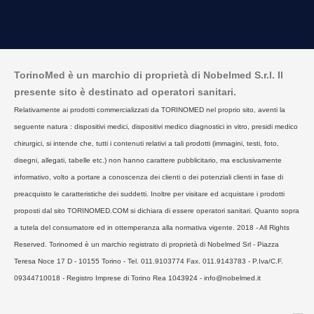
TorinoMed è un marchio di proprietà di Nobelmed S.r.l. Il
presente sito è destinato ad operatori sanitari.
Relativamente ai prodotti commercializzati da TORINOMED nel proprio sito, aventi la
seguente natura : dispositivi medici, dispositivi medico diagnostici in vitro, presidi medico
chirurgici, si intende che, tutti i contenuti relativi a tali prodotti (immagini, testi, foto,
disegni, allegati, tabelle etc.) non hanno carattere pubblicitario, ma esclusivamente
informativo, volto a portare a conoscenza dei clienti o dei potenziali clienti in fase di
preacquisto le caratteristiche dei suddetti. Inoltre per visitare ed acquistare i prodotti
proposti dal sito TORINOMED.COM si dichiara di essere operatori sanitari. Quanto sopra
a tutela del consumatore ed in ottemperanza alla normativa vigente. 2018 - All Rights
Reserved. Torinomed è un marchio registrato di proprietà di Nobelmed Srl - Piazza
Teresa Noce 17 D - 10155 Torino - Tel. 011.9103774 Fax. 011.9143783 - P.Iva/C.F.
09344710018 - Registro Imprese di Torino Rea 1043924 - info@nobelmed.it