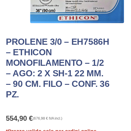
PROLENE 3/0 – EH7586H
– ETHICON
MONOFILAMENTO – 1/2
– AGO: 2 X SH-1 22 MM.
– 90 CM. FILO – CONF. 36
PZ.
554,90
€
(
676,98
€
IVA incl.)