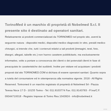
TorinoMed è un marchio di proprietà di Nobelmed S.r.l. Il
presente sito è destinato ad operatori sanitari.
Relativamente ai prodotti commercializzati da TORINOMED nel proprio sito, aventi la
seguente natura : dispositivi medici, dispositivi medico diagnostici in vitro, presidi medico
chirurgici, si intende che, tutti i contenuti relativi a tali prodotti (immagini, testi, foto,
disegni, allegati, tabelle etc.) non hanno carattere pubblicitario, ma esclusivamente
informativo, volto a portare a conoscenza dei clienti o dei potenziali clienti in fase di
preacquisto le caratteristiche dei suddetti. Inoltre per visitare ed acquistare i prodotti
proposti dal sito TORINOMED.COM si dichiara di essere operatori sanitari. Quanto sopra
a tutela del consumatore ed in ottemperanza alla normativa vigente. 2018 - All Rights
Reserved. Torinomed è un marchio registrato di proprietà di Nobelmed Srl - Piazza
Teresa Noce 17 D - 10155 Torino - Tel. 011.9103774 Fax. 011.9143783 - P.Iva/C.F.
09344710018 - Registro Imprese di Torino Rea 1043924 - info@nobelmed.it