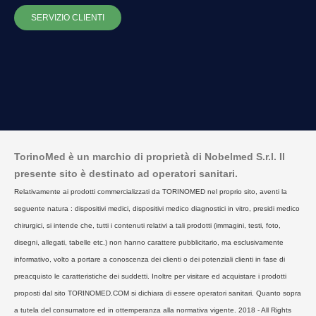
SERVIZIO CLIENTI
TorinoMed è un marchio di proprietà di Nobelmed S.r.l. Il
presente sito è destinato ad operatori sanitari.
Relativamente ai prodotti commercializzati da TORINOMED nel proprio sito, aventi la
seguente natura : dispositivi medici, dispositivi medico diagnostici in vitro, presidi medico
chirurgici, si intende che, tutti i contenuti relativi a tali prodotti (immagini, testi, foto,
disegni, allegati, tabelle etc.) non hanno carattere pubblicitario, ma esclusivamente
informativo, volto a portare a conoscenza dei clienti o dei potenziali clienti in fase di
preacquisto le caratteristiche dei suddetti. Inoltre per visitare ed acquistare i prodotti
proposti dal sito TORINOMED.COM si dichiara di essere operatori sanitari. Quanto sopra
a tutela del consumatore ed in ottemperanza alla normativa vigente. 2018 - All Rights