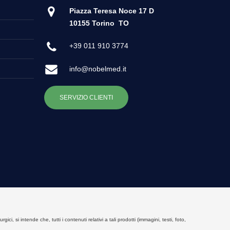
Piazza Teresa Noce 17 D
10155 Torino
TO
+39 011 910 3774
info@nobelmed.it
SERVIZIO CLIENTI
, si intende che, tutti i contenuti relativi a tali prodotti (immagini, testi, foto,