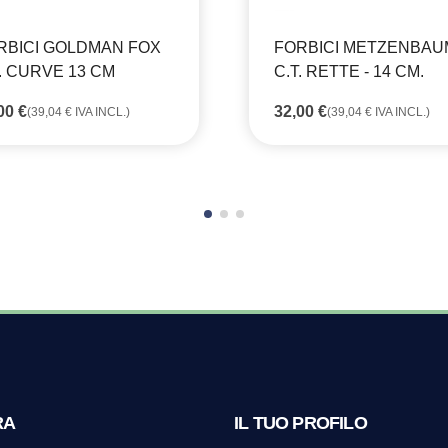
RBICI GOLDMAN FOX
FORBICI METZENBAU
T. CURVE 13 CM
C.T. RETTE - 14 CM.
,00
€
32,00
€
(
39,04
€
IVA INCL.)
(
39,04
€
IVA INCL.)
RA
IL TUO PROFILO