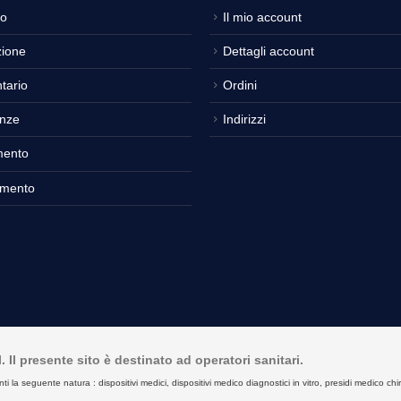
o
Il mio account
ione
Dettagli account
tario
Ordini
nze
Indirizzi
mento
amento
Il presente sito è destinato ad operatori sanitari.
seguente natura : dispositivi medici, dispositivi medico diagnostici in vitro, presidi medico chirurgici