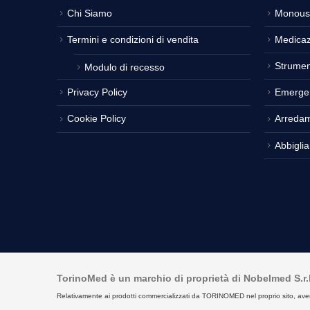
Chi Siamo
Monous
Termini e condizioni di vendita
Medicaz
Strumen
Modulo di recesso
Privacy Policy
Emerge
Cookie Policy
Arreda
Abbigli
TorinoMed è un marchio di proprietà di Nobelmed S.r.l. 
Relativamente ai prodotti commercializzati da TORINOMED nel proprio sito, aventi la 