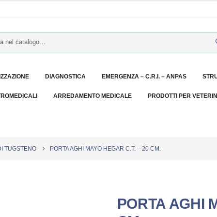
IZZAZIONE
DIAGNOSTICA
EMERGENZA – C.R.I. – ANPAS
STR
TROMEDICALI
ARREDAMENTO MEDICALE
PRODOTTI PER VETERI
DI TUGSTENO
PORTA AGHI MAYO HEGAR C.T. – 20 CM.
PORTA AGHI M