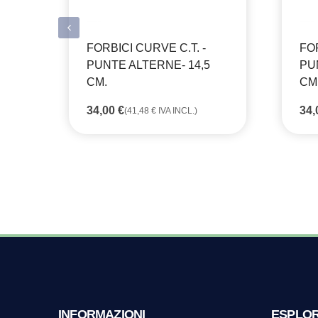
FORBICI CURVE C.T. -
FOR
PUNTE ALTERNE- 14,5
PU
CM.
CM
34,00
€
34
(
41,48
€
IVA INCL.)
INFORMAZIONI
ESPLO