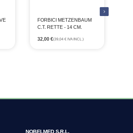
RVE
FORBICI METZENBAUM
FO
C.T. RETTE - 14 CM.
C.
32,00
€
48
(
39,04
€
IVA INCL.)
NOBELMED S.R.L.