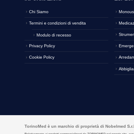
Chi Siamo
Monous
Termini e condizioni di vendita
Medicaz
Strumen
Modulo di recesso
Privacy Policy
Emerge
Cookie Policy
Arreda
Abbigli
TorinoMed è un marchio di proprietà di Nobelmed S.r.l. 
Relativamente ai prodotti commercializzati da TORINOMED nel proprio sito, aventi la 