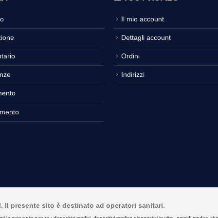
o
Il mio account
ione
Dettagli account
tario
Ordini
nze
Indirizzi
mento
amento
Il presente sito è destinato ad operatori sanitari.
seguente natura : dispositivi medici, dispositivi medico diagnostici in vitro, presidi medico chirurgici