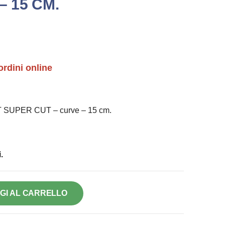
– 15 CM.
ordini online
UPER CUT – curve – 15 cm.
.
GI AL CARRELLO