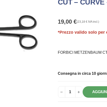
CUT – CURVE 
19,00
€
(
23,18
€
IVA incl.)
*Prezzo valido solo per 
FORBICI METZENBAUM CT S
Consegna in circa 10 giorni
AGGIUN