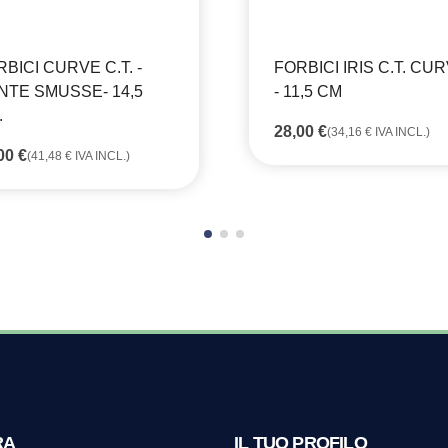
BICI CURVE C.T. -
FORBICI IRIS C.T. CU
NTE SMUSSE- 14,5
- 11,5 CM
.
28,00
€
(
34,16
€
IVA INCL.)
,00
€
(
41,48
€
IVA INCL.)
RA
IL TUO PROFILO