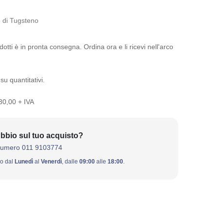
 di Tugsteno
otti è in pronta consegna. Ordina ora e li ricevi nell'arco
su quantitativi.
 30,00 + IVA
bbio sul tuo acquisto?
numero 011 9103774
ivo dal
Lunedì
al
Venerdì
, dalle
09:00
alle
18:00
.