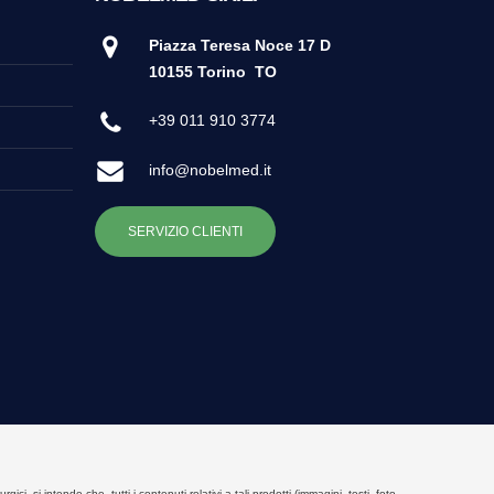
Piazza Teresa Noce 17 D
10155 Torino
TO
+39 011 910 3774
info@nobelmed.it
SERVIZIO CLIENTI
, si intende che, tutti i contenuti relativi a tali prodotti (immagini, testi, foto,