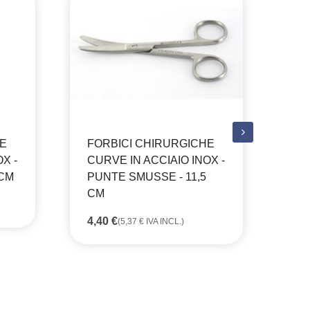
HE
FORBICI CHIRURGICHE
FO
X -
CURVE IN ACCIAIO INOX -
CU
 CM
PUNTE SMUSSE - 11,5
PU
CM
6,
4,40
€
(
5,37
€
IVA INCL.)