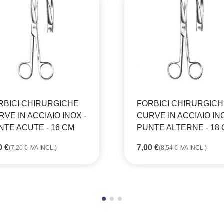
RBICI CHIRURGICHE
FORBICI CHIRURGIC
VE IN ACCIAIO INOX -
CURVE IN ACCIAIO INO
NTE ACUTE - 16 CM
PUNTE ALTERNE - 18
90
€
7,00
€
(
7,20
€
IVA INCL.)
(
8,54
€
IVA INCL.)