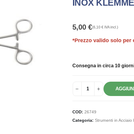
INOX KLEMMER
5,00
€
(
6,10
€
IVA incl.)
*Prezzo valido solo per 
Consegna in circa 10 giorni
AGGIUN
COD:
26749
Categoria:
Strumenti in Acciaio 