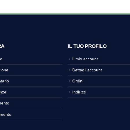
RA
IL TUO PROFILO
o
Il mio account
ione
Dettagli account
tario
Ordini
nze
Indirizzi
mento
amento