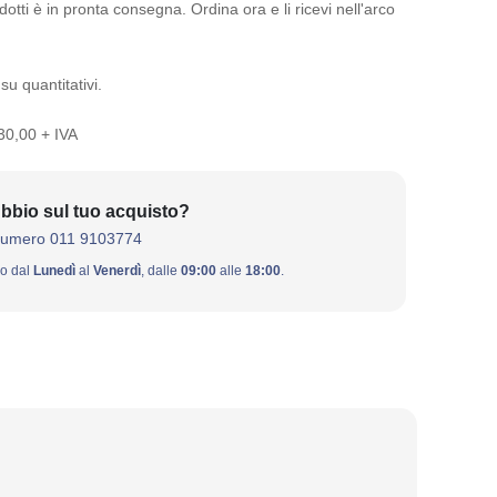
otti è in pronta consegna. Ordina ora e li ricevi nell'arco
su quantitativi.
 30,00 + IVA
bbio sul tuo acquisto?
numero 011 9103774
ivo dal
Lunedì
al
Venerdì
, dalle
09:00
alle
18:00
.