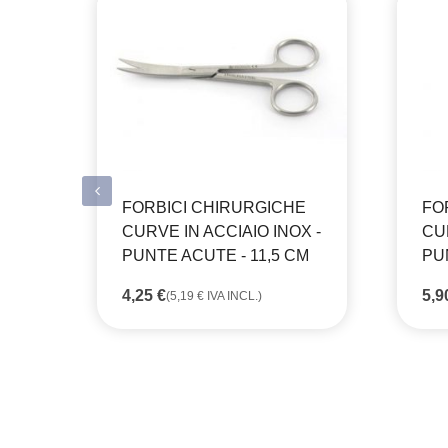
FORBICI CHIRURGICHE
FO
CURVE IN ACCIAIO INOX -
CUR
PUNTE ACUTE - 11,5 CM
PU
4,25
€
5,
(
5,19
€
IVA INCL.)