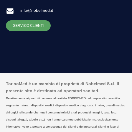
info@nobelmed.it
SERVIZIO CLIENTI
TorinoMed è un marchio di proprietà di Nobelmed S.r.l. Il
presente sito è destinato ad operatori sanitari.
Relativamente ai prodotti commercializzati da TORINOMED nel proprio sito, aventi la
seguente natura : dispositivi medici, dispositivi medico diagnostici in vitro, presidi medico
chirurgici, si intende che, tutti i contenuti relativi a tali prodotti (immagini, testi, foto,
disegni, allegati, tabelle etc.) non hanno carattere pubblicitario, ma esclusivamente
informativo, volto a portare a conoscenza dei clienti o dei potenziali clienti in fase di