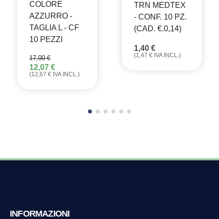
COLORE
TRN MEDTEX
AZZURRO -
- CONF. 10 PZ.
TAGLIA L - CF
(CAD. €.0,14)
10 PEZZI
1,40
€
(
1,47
€
IVA INCL.)
17,00
€
12,07
€
IL
IL
(
12,67
€
IVA INCL.)
PREZZO
PREZZO
ORIGINALE
ATTUALE
ERA:
È:
17,00 €.
12,07 €.
INFORMAZIONI