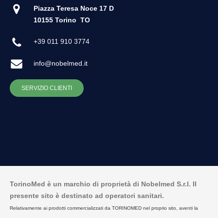
Piazza Teresa Noce 17 D
10155 Torino
TO
+39 011 910 3774
info@nobelmed.it
SERVIZIO CLIENTI
TorinoMed è un marchio di proprietà di Nobelmed S.r.l. Il
presente sito è destinato ad operatori sanitari.
Relativamente ai prodotti commercializzati da TORINOMED nel proprio sito, aventi la