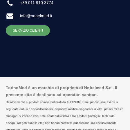
+39 011 910 3774
info@nobelmed.it
SERVIZIO CLIENTI
TorinoMed è un marchio di proprietà di Nobelmed S.r.l. Il
presente sito è destinato ad operatori sanitari.
Relativamente ai prodotti commercializzati da TORINOMED nel proprio sito, aventi la
seguente natura : dispositivi medici, dispositivi medico diagnostici in vitro, presidi medico
chirurgici, si intende che, tutti i contenuti relativi a tali prodotti (immagini, testi, foto,
disegni, allegati, tabelle etc.) non hanno carattere pubblicitario, ma esclusivamente
informativo, volto a portare a conoscenza dei clienti o dei potenziali clienti in fase di