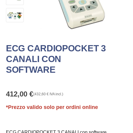
ECG CARDIOPOCKET 3
CANALI CON
SOFTWARE
412,00
€
(
432,60
€
IVA incl.)
*Prezzo valido solo per ordini online
ECG CARDIOPOCKET 3 CANALI con software