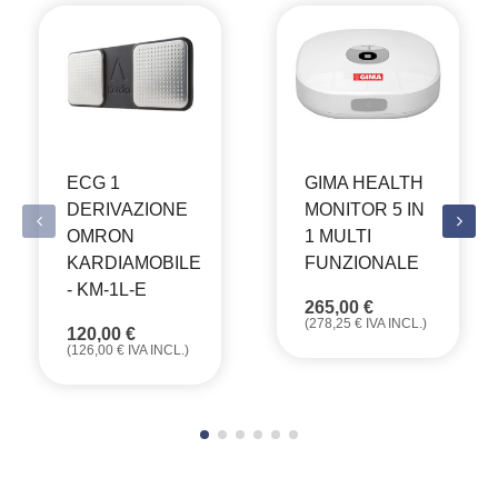
ECG 1
GIMA HEALTH
DERIVAZIONE
MONITOR 5 IN
OMRON
1 MULTI
KARDIAMOBILE
FUNZIONALE
- KM-1L-E
265,00
€
(
278,25
€
IVA INCL.)
120,00
€
(
126,00
€
IVA INCL.)