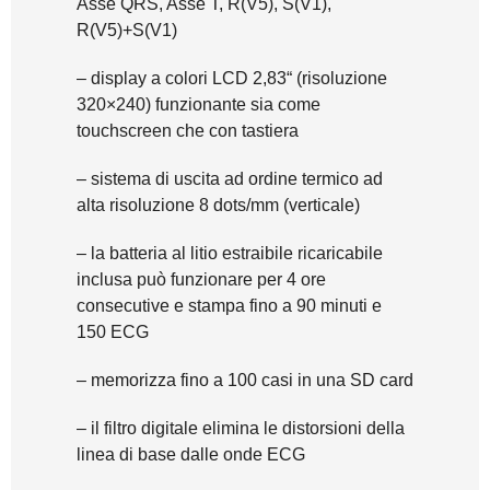
Asse QRS, Asse T, R(V5), S(V1),
R(V5)+S(V1)
– display a colori LCD 2,83“ (risoluzione
320×240) funzionante sia come
touchscreen che con tastiera
– sistema di uscita ad ordine termico ad
alta risoluzione 8 dots/mm (verticale)
– la batteria al litio estraibile ricaricabile
inclusa può funzionare per 4 ore
consecutive e stampa fino a 90 minuti e
150 ECG
– memorizza fino a 100 casi in una SD card
– il filtro digitale elimina le distorsioni della
linea di base dalle onde ECG