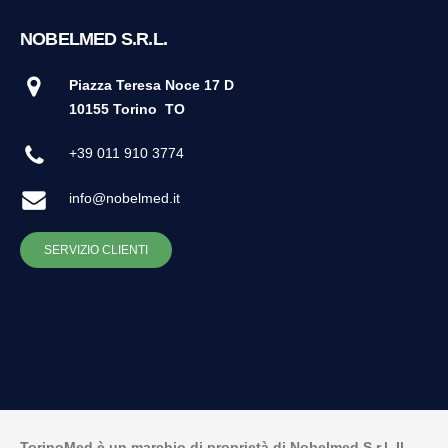
NOBELMED S.R.L.
Piazza Teresa Noce 17 D
10155 Torino
TO
+39 011 910 3774
info@nobelmed.it
SERVIZIO CLIENTI
TorinoMed è un marchio di proprietà di Nobelmed S.r.l. Il