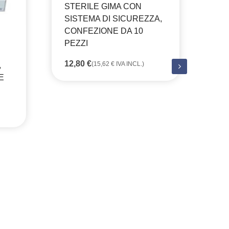
STERILE GIMA CON
SISTEMA DI SICUREZZA,
CONFEZIONE DA 10
PEZZI
12,80
€
(
15,62
€
IVA INCL.)
,
CA
E
JU
ME
6 
20