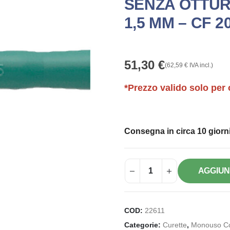
SENZA OTTUR
1,5 MM – CF 2
51,30
€
(
62,59
€
IVA incl.)
*Prezzo valido solo per 
Consegna in circa 10 giorni
AGGIUN
COD:
22611
Categorie:
Curette
,
Monouso C