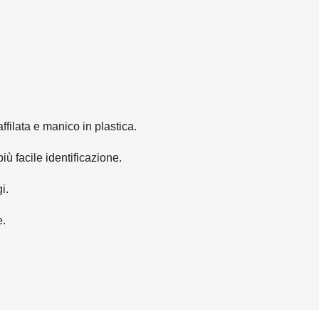
ffilata e manico in plastica.
ù facile identificazione.
i.
e.