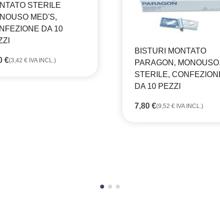
NTATO STERILE
NOUSO MED'S,
NFEZIONE DA 10
ZZI
BISTURI MONTATO
80
€
(
3,42
€
IVA INCL.)
PARAGON, MONOUSO
STERILE, CONFEZION
DA 10 PEZZI
7,80
€
(
9,52
€
IVA INCL.)