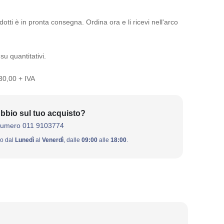
otti è in pronta consegna. Ordina ora e li ricevi nell'arco
su quantitativi.
 30,00 + IVA
bbio sul tuo acquisto?
numero 011 9103774
ivo dal
Lunedì
al
Venerdì
, dalle
09:00
alle
18:00
.