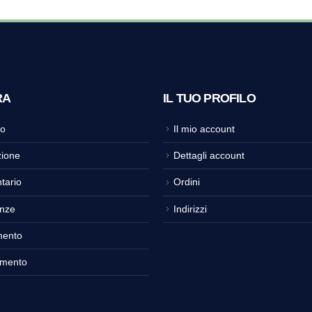
RA
IL TUO PROFILO
o
Il mio account
ione
Dettagli account
tario
Ordini
nze
Indirizzi
mento
amento