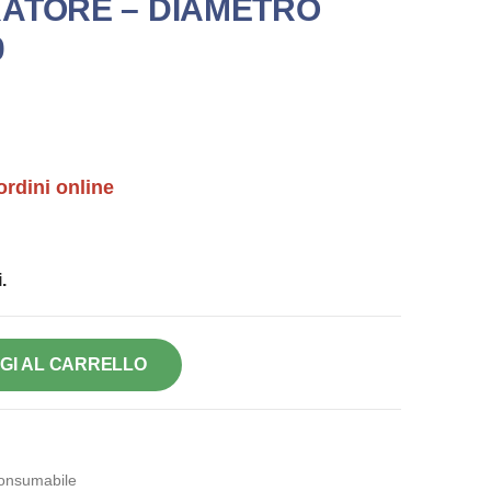
ATORE – DIAMETRO
0
ordini online
.
GI AL CARRELLO
onsumabile