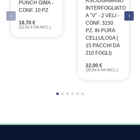
ASCIUGAMANO
PUNCH GIMA -
INTERFOGLIATO
CONF. 10 PZ
A "V" - 2 VELI -
18,70
€
CONF. 3150
(
22,81
€
IVA INCL.)
PZ. IN PURA
CELLULOSA (
15 PACCHI DA
210 FOGLI)
22,00
€
(
26,84
€
IVA INCL.)