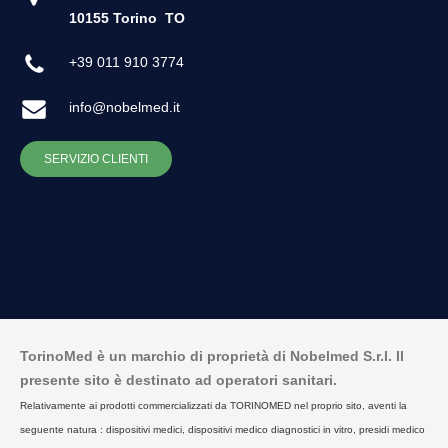
10155 Torino
TO
+39 011 910 3774
info@nobelmed.it
SERVIZIO CLIENTI
TorinoMed è un marchio di proprietà di Nobelmed S.r.l. Il
presente sito è destinato ad operatori sanitari.
Relativamente ai prodotti commercializzati da TORINOMED nel proprio sito, aventi la
seguente natura : dispositivi medici, dispositivi medico diagnostici in vitro, presidi medico