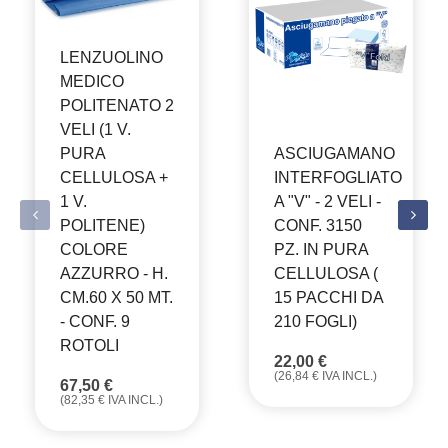
LENZUOLINO
MEDICO
POLITENATO 2
VELI (1 V.
ASCIUGAMANO
PURA
INTERFOGLIATO
CELLULOSA +
A "V" - 2 VELI -
1 V.
CONF. 3150
POLITENE)
PZ. IN PURA
COLORE
CELLULOSA (
AZZURRO - H.
15 PACCHI DA
CM.60 X 50 MT.
210 FOGLI)
- CONF. 9
ROTOLI
22,00
€
(
26,84
€
IVA INCL.)
67,50
€
(
82,35
€
IVA INCL.)