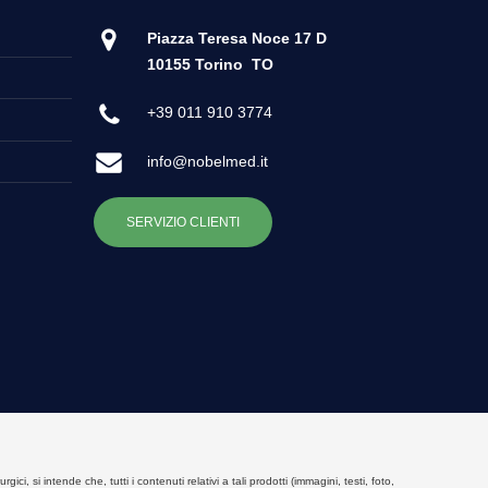
Piazza Teresa Noce 17 D
10155 Torino
TO
+39 011 910 3774
info@nobelmed.it
SERVIZIO CLIENTI
, si intende che, tutti i contenuti relativi a tali prodotti (immagini, testi, foto,