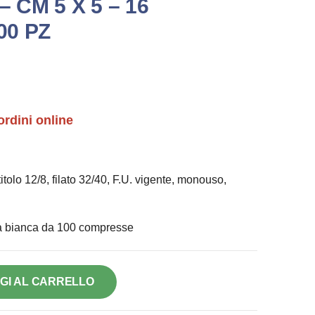
 CM 5 X 5 – 16
00 PZ
ordini online
itolo 12/8, filato 32/40, F.U. vigente, monouso,
ta bianca da 100 compresse
GI AL CARRELLO