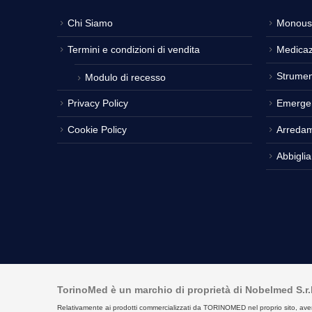
Chi Siamo
Monous
Termini e condizioni di vendita
Medicaz
Strumen
Modulo di recesso
Privacy Policy
Emerge
Cookie Policy
Arreda
Abbigli
TorinoMed è un marchio di proprietà di Nobelmed S.r.l. 
Relativamente ai prodotti commercializzati da TORINOMED nel proprio sito, aventi la 