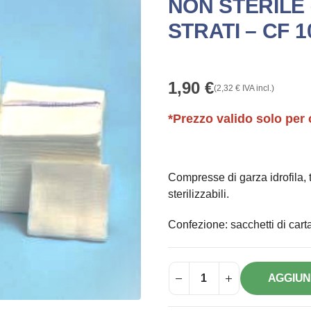
NON STERILE –
STRATI – CF 1
1,90
€
(
2,32
€
IVA incl.)
*Prezzo valido solo per 
Compresse di garza idrofila, t
sterilizzabili.
Confezione: sacchetti di car
AGGIUN