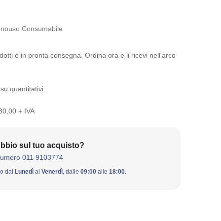
nouso Consumabile
otti è in pronta consegna. Ordina ora e li ricevi nell'arco
su quantitativi.
 30,00 + IVA
bbio sul tuo acquisto?
numero 011 9103774
ivo dal
Lunedì
al
Venerdì
, dalle
09:00
alle
18:00
.