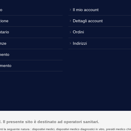
o
Il mio account
ione
Dettagli account
tario
Ordini
nze
Indirizzi
mento
amento
Il presente sito è destinato ad operatori sanitari.
seguente natura : dispositivi medici, dispositivi medico diagnostici in vitro, presidi medico chirurgici