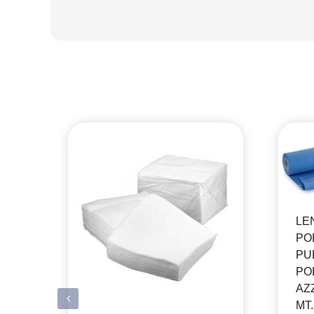
LE
POL
PU
PO
AZZ
MT.