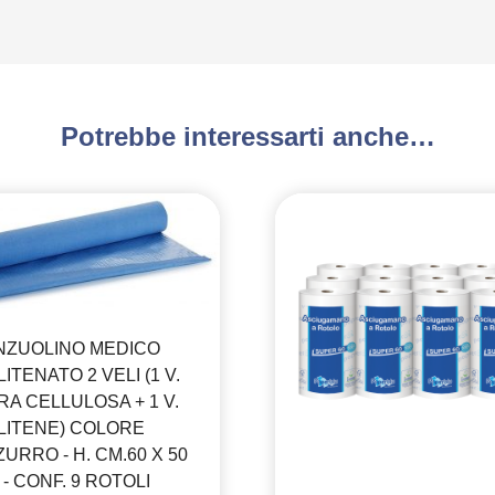
Potrebbe interessarti anche…
NZUOLINO MEDICO
ITENATO 2 VELI (1 V.
RA CELLULOSA + 1 V.
LITENE) COLORE
URRO - H. CM.60 X 50
 - CONF. 9 ROTOLI