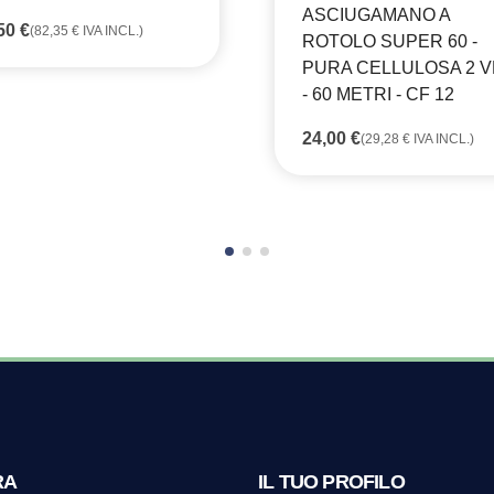
ASCIUGAMANO A
,50
€
(
82,35
€
IVA INCL.)
ROTOLO SUPER 60 -
PURA CELLULOSA 2 V
- 60 METRI - CF 12
24,00
€
(
29,28
€
IVA INCL.)
RA
IL TUO PROFILO