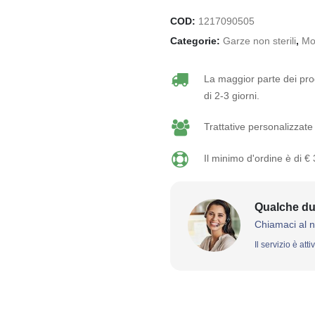
COD:
1217090505
Categorie:
Garze non sterili
,
Mo
La maggior parte dei prod
di 2-3 giorni.
Trattative personalizzate 
Il minimo d'ordine è di €
Qualche du
Chiamaci al 
Il servizio è att