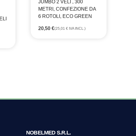
JUMBO 2 VELI , 300
CA
METRI, CONFEZIONE DA
ST
6 ROTOLI, ECO GREEN
ELI
RI
MO
20,50
€
(
25,01
€
IVA INCL.)
8,
NOBELMED S.R.L.