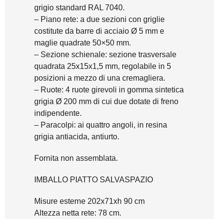
grigio standard RAL 7040.
– Piano rete: a due sezioni con griglie
costitute da barre di acciaio Ø 5 mm e
maglie quadrate 50×50 mm.
– Sezione schienale: sezione trasversale
quadrata 25x15x1,5 mm, regolabile in 5
posizioni a mezzo di una cremagliera.
– Ruote: 4 ruote girevoli in gomma sintetica
grigia Ø 200 mm di cui due dotate di freno
indipendente.
– Paracolpi: ai quattro angoli, in resina
grigia antiacida, antiurto.
Fornita non assemblata.
IMBALLO PIATTO SALVASPAZIO
Misure esterne 202x71xh 90 cm
Altezza netta rete: 78 cm.