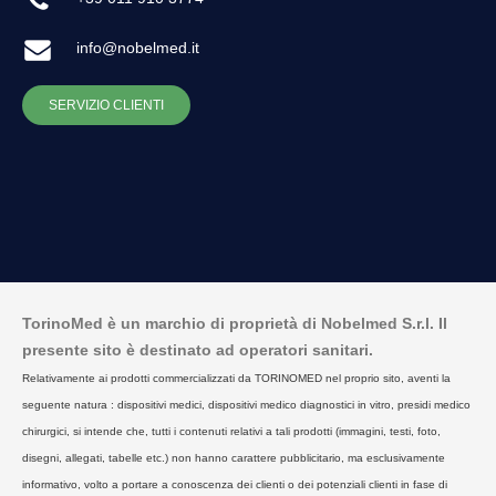
info@nobelmed.it
SERVIZIO CLIENTI
TorinoMed è un marchio di proprietà di Nobelmed S.r.l. Il
presente sito è destinato ad operatori sanitari.
Relativamente ai prodotti commercializzati da TORINOMED nel proprio sito, aventi la
seguente natura : dispositivi medici, dispositivi medico diagnostici in vitro, presidi medico
chirurgici, si intende che, tutti i contenuti relativi a tali prodotti (immagini, testi, foto,
disegni, allegati, tabelle etc.) non hanno carattere pubblicitario, ma esclusivamente
informativo, volto a portare a conoscenza dei clienti o dei potenziali clienti in fase di