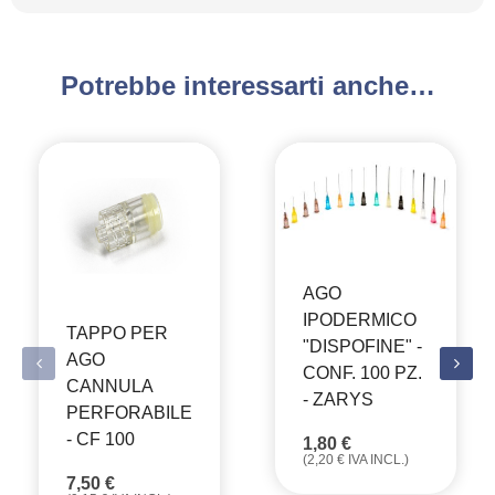
Potrebbe interessarti anche…
AGO
IPODERMICO
TAPPO PER
"DISPOFINE" -
AGO
CONF. 100 PZ.
CANNULA
- ZARYS
PERFORABILE
- CF 100
1,80
€
(
2,20
€
IVA INCL.)
7,50
€