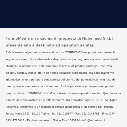
TorinoMed è un marchio di proprietà di Nobelmed S.r.l. Il
presente sito è destinato ad operatori sanitari.
Relativamente ai prodotti commercializzati da TORINOMED nel proprio sito, aventi la
seguente natura : dispositivi medici, dispositivi medico diagnostici in vitro, presidi medico
chirurgici, si intende che, tutti i contenuti relativi a tali prodotti (immagini, testi, foto,
disegni, allegati, tabelle etc.) non hanno carattere pubblicitario, ma esclusivamente
informativo, volto a portare a conoscenza dei clienti o dei potenziali clienti in fase di
preacquisto le caratteristiche dei suddetti. Inoltre per visitare ed acquistare i prodotti
proposti dal sito TORINOMED.COM si dichiara di essere operatori sanitari. Quanto sopra
a tutela del consumatore ed in ottemperanza alla normativa vigente. 2018 - All Rights
Reserved. Torinomed è un marchio registrato di proprietà di Nobelmed Srl - Piazza
Teresa Noce 17 D - 10155 Torino - Tel. 011.9103774 Fax. 011.9143783 - P.Iva/C.F.
09344710018 - Registro Imprese di Torino Rea 1043924 - info@nobelmed.it