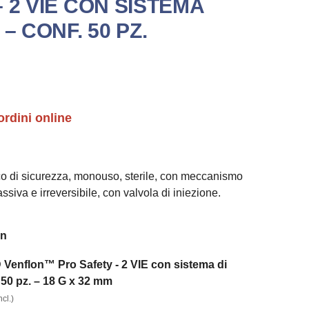
 2 VIE CON SISTEMA
– CONF. 50 PZ.
ordini online
co di sicurezza, monouso, sterile, con meccanismo
ssiva e irreversibile, con valvola di iniezione.
on
Venflon™ Pro Safety - 2 VIE con sistema di
 50 pz. – 18 G x 32 mm
cl.)