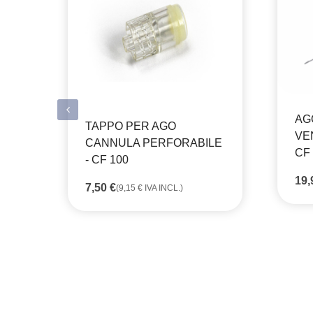
AG
TAPPO PER AGO
VEN
CANNULA PERFORABILE
CF 
- CF 100
19
7,50
€
(
9,15
€
IVA INCL.)