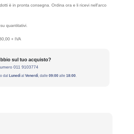
otti è in pronta consegna. Ordina ora e li ricevi nell'arco
su quantitativi.
 30,00 + IVA
bbio sul tuo acquisto?
numero 011 9103774
ivo dal
Lunedì
al
Venerdì
, dalle
09:00
alle
18:00
.