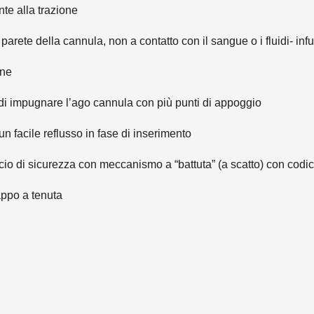
nte alla trazione
rete della cannula, non a contatto con il sangue o i fluidi- infu
one
o di impugnare l’ago cannula con più punti di appoggio
 facile reflusso in fase di inserimento
io di sicurezza con meccanismo a “battuta” (a scatto) con codi
appo a tenuta