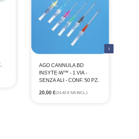
.
AGO CANNULA BD
AS
INSYTE-W™ - 1 VIA -
RO
SENZA ALI - CONF. 50 PZ.
PU
- 
20,00
€
(
24,40
€
IVA INCL.)
24