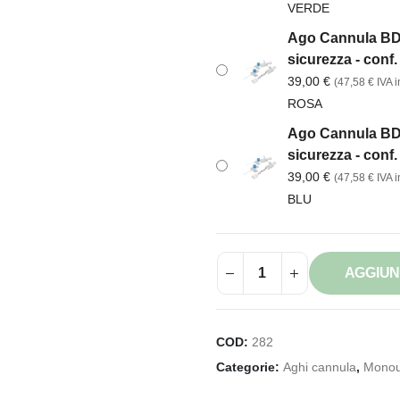
VERDE
Ago Cannula BD 
sicurezza - conf.
39,00
€
(
47,58
€
IVA in
ROSA
Ago Cannula BD 
sicurezza - conf.
39,00
€
(
47,58
€
IVA in
BLU
AGGIUN
COD:
282
Categorie:
Aghi cannula
,
Monou