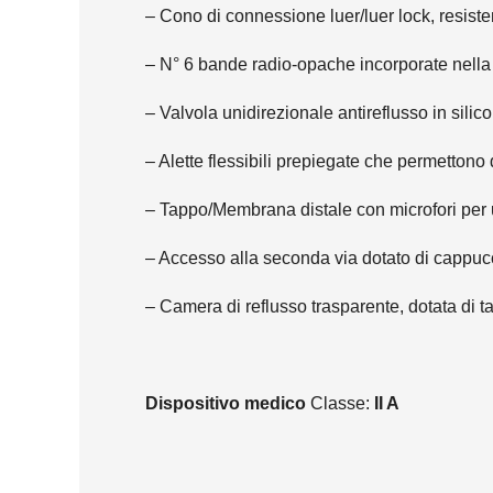
– Cono di connessione luer/luer lock, resiste
– N° 6 bande radio-opache incorporate nella pa
– Valvola unidirezionale antireflusso in silic
– Alette flessibili prepiegate che permetton
– Tappo/Membrana distale con microfori per un
– Accesso alla seconda via dotato di cappucc
– Camera di reflusso trasparente, dotata di t
Dispositivo medico
Classe:
II A