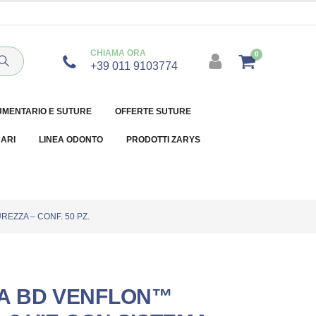
CHIAMA ORA
0
+39 011 9103774
UMENTARIO E SUTURE
OFFERTE SUTURE
NARI
LINEA ODONTO
PRODOTTI ZARYS
EZZA – CONF. 50 PZ.
A BD VENFLON™