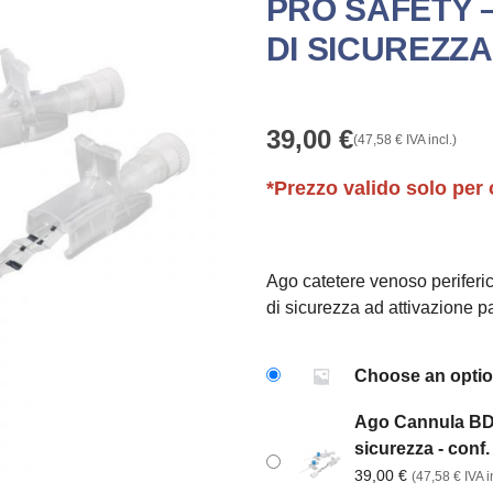
PRO SAFETY –
DI SICUREZZA 
39,00
€
(
47,58
€
IVA incl.)
*Prezzo valido solo per 
Ago catetere venoso periferi
di sicurezza ad attivazione pa
Choose an opti
Ago Cannula BD 
sicurezza - conf.
39,00
€
(
47,58
€
IVA in