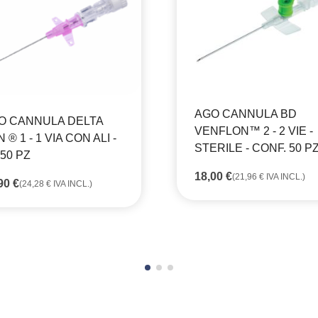
AGO CANNULA BD
O CANNULA DELTA
VENFLON™ 2 - 2 VIE -
 ® 1 - 1 VIA CON ALI -
STERILE - CONF. 50 PZ
50 PZ
18,00
€
(
21,96
€
IVA INCL.)
,90
€
(
24,28
€
IVA INCL.)