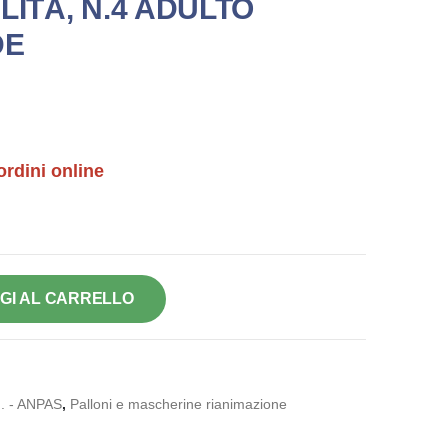
LITÀ, N.4 ADULTO
DE
ordini online
GI AL CARRELLO
. - ANPAS
,
Palloni e mascherine rianimazione