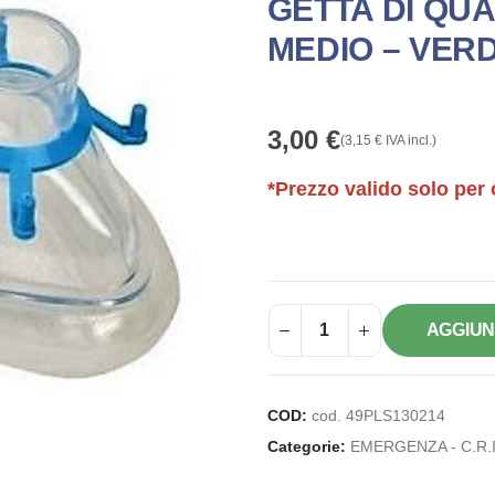
GETTA DI QUA
MEDIO – VER
3,00
€
(
3,15
€
IVA incl.)
*Prezzo valido solo per 
AGGIUN
COD:
cod. 49PLS130214
Categorie:
EMERGENZA - C.R.I