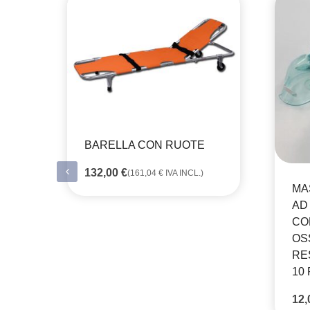
BARELLA CON RUOTE
132,00
€
(
161,04
€
IVA INCL.)
MA
AD
CO
OS
RE
10 
12