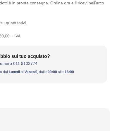
otti è in pronta consegna. Ordina ora e li ricevi nell'arco
su quantitativi.
 30,00 + IVA
bbio sul tuo acquisto?
numero 011 9103774
ivo dal
Lunedì
al
Venerdì
, dalle
09:00
alle
18:00
.