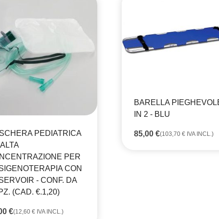
BARELLA PIEGHEVOL
IN 2 - BLU
SCHERA PEDIATRICA
85,00
€
(
103,70
€
IVA INCL.)
 ALTA
NCENTRAZIONE PER
SIGENOTERAPIA CON
SERVOIR - CONF. DA
PZ. (CAD. €.1,20)
,00
€
(
12,60
€
IVA INCL.)