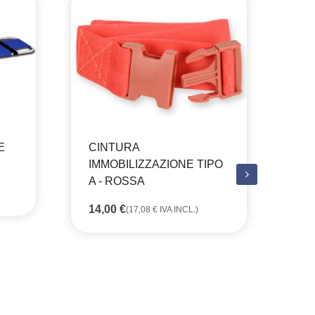
E
CINTURA
CO
IMMOBILIZZAZIONE TIPO
SO
A - ROSSA
CO
14,00
€
20
(
17,08
€
IVA INCL.)