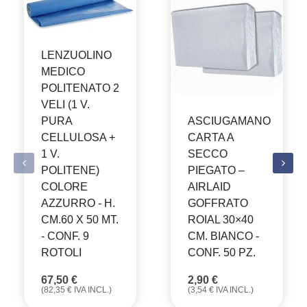
LENZUOLINO
MEDICO
POLITENATO 2
VELI (1 V.
ASCIUGAMANO
PURA
CARTA A
CELLULOSA +
SECCO
1 V.
PIEGATO –
POLITENE)
AIRLAID
COLORE
GOFFRATO
AZZURRO - H.
ROIAL 30×40
CM.60 X 50 MT.
CM. BIANCO -
- CONF. 9
CONF. 50 PZ.
ROTOLI
2,90
€
67,50
€
(
3,54
€
IVA INCL.)
(
82,35
€
IVA INCL.)