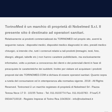
TorinoMed è un marchio di proprietà di Nobelmed S.r.l. Il
presente sito è destinato ad operatori sanitari.
Relativamente ai prodotti commercializzati da TORINOMED nel proprio sito, aventi la
seguente natura : dispositivi medici, dispositivi medico diagnostici in vitro, presidi medico
chirurgici, si intende che, tutti i contenuti relativi a tali prodotti (immagini, testi, foto,
disegni, allegati, tabelle etc.) non hanno carattere pubblicitario, ma esclusivamente
informativo, volto a portare a conoscenza dei clienti o dei potenziali clienti in fase di
preacquisto le caratteristiche dei suddetti. Inoltre per visitare ed acquistare i prodotti
proposti dal sito TORINOMED.COM si dichiara di essere operatori sanitari. Quanto sopra
a tutela del consumatore ed in ottemperanza alla normativa vigente. 2018 - All Rights
Reserved. Torinomed è un marchio registrato di proprietà di Nobelmed Srl - Piazza
Teresa Noce 17 D - 10155 Torino - Tel. 011.9103774 Fax. 011.9143783 - P.Iva/C.F.
09344710018 - Registro Imprese di Torino Rea 1043924 - info@nobelmed.it