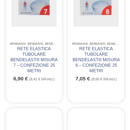
BENDAGGI
,
BENDAGGI
,
BENDAGGI
BENDAGGI
,
BENDAGGI
,
BENDAGGI
,
MO
RETE ELASTICA
RETE ELASTICA
TUBOLARE
TUBOLARE
BENDELAST® MISURA
BENDELAST® MISURA
7 – CONFEZIONE 25
8 – CONFEZIONE 25
METRI
METRI
6,90
€
7,05
€
(
8,42
€
IVA incl.)
(
8,60
€
IVA incl.)