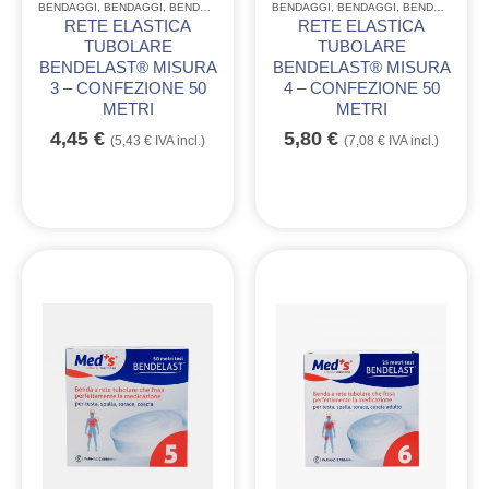
BENDAGGI
,
BENDAGGI
,
BENDAGGI
,
MONOUSO CONSUMABILE
BENDAGGI
,
BENDAGGI
,
BENDAGGI
,
MO
RETE ELASTICA
RETE ELASTICA
TUBOLARE
TUBOLARE
BENDELAST® MISURA
BENDELAST® MISURA
3 – CONFEZIONE 50
4 – CONFEZIONE 50
METRI
METRI
4,45
€
5,80
€
(
5,43
€
IVA incl.)
(
7,08
€
IVA incl.)