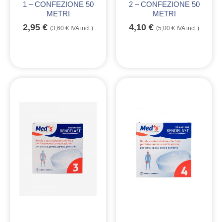
1 – CONFEZIONE 50
2 – CONFEZIONE 50
METRI
METRI
2,95
€
4,10
€
(
3,60
€
IVA incl.)
(
5,00
€
IVA incl.)