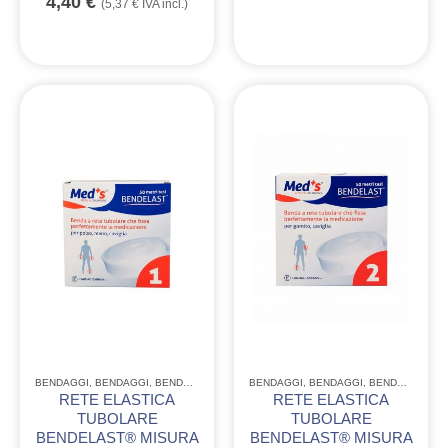
4,40
€
(
5,37
€
IVA incl.)
BENDAGGI
,
BENDAGGI
,
BENDAGGI
,
MONOUSO CONSUMABILE
BENDAGGI
,
BENDAGGI
,
BENDAGGI
,
MO
RETE ELASTICA
RETE ELASTICA
TUBOLARE
TUBOLARE
BENDELAST® MISURA
BENDELAST® MISURA