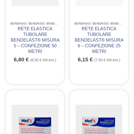
BENDAGGI
,
BENDAGGI
,
BENDAGGI
,
MONOUSO CONSUMABILE
BENDAGGI
,
BENDAGGI
,
BENDAGGI
,
MO
RETE ELASTICA
RETE ELASTICA
TUBOLARE
TUBOLARE
BENDELAST® MISURA
BENDELAST® MISURA
5 – CONFEZIONE 50
6 – CONFEZIONE 25
METRI
METRI
6,80
€
6,15
€
(
8,30
€
IVA incl.)
(
7,50
€
IVA incl.)