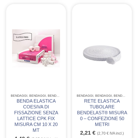
BENDAGGI
,
BENDAGGI
,
BENDAGGI
,
MONOUSO CONSUMABILE
BENDAGGI
,
BENDAGGI
,
BENDAGGI
BENDA ELASTICA
RETE ELASTICA
COESIVA DI
TUBOLARE
FISSAZIONE SENZA
BENDELAST® MISURA
LATTICE CPK FIX
0 – CONFEZIONE 50
MISURA CM 10 X 20
METRI
MT
2,21
€
(
2,70
€
IVA incl.)