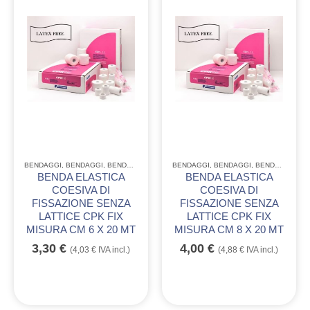
BENDAGGI
,
BENDAGGI
,
BENDAGGI
,
MONOUSO CONSUMABILE
BENDAGGI
,
BENDAGGI
,
BENDAGGI
,
MO
BENDA ELASTICA
BENDA ELASTICA
COESIVA DI
COESIVA DI
FISSAZIONE SENZA
FISSAZIONE SENZA
LATTICE CPK FIX
LATTICE CPK FIX
MISURA CM 6 X 20 MT
MISURA CM 8 X 20 MT
3,30
€
4,00
€
(
4,03
€
IVA incl.)
(
4,88
€
IVA incl.)