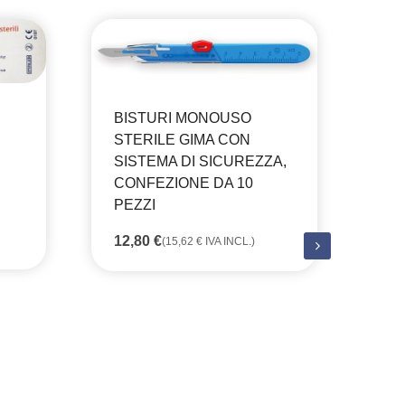
BISTURI MONOUSO
STERILE GIMA CON
SISTEMA DI SICUREZZA,
CONFEZIONE DA 10
PEZZI
12,80
€
(
15,62
€
IVA INCL.)
CA
ST
RI
MO
8,