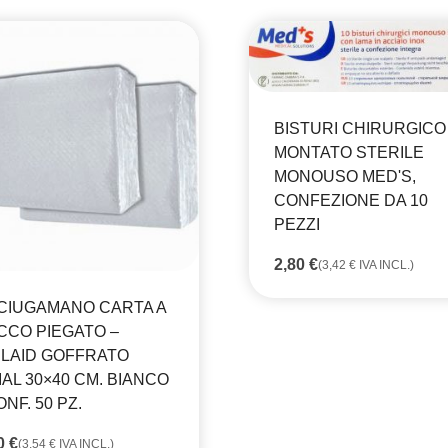
BISTURI CHIRURGICO
MONTATO STERILE
MONOUSO MED'S,
CONFEZIONE DA 10
PEZZI
2,80
€
(
3,42
€
IVA INCL.)
CIUGAMANO CARTA A
CCO PIEGATO –
RLAID GOFFRATO
IAL 30×40 CM. BIANCO
ONF. 50 PZ.
90
€
(
3,54
€
IVA INCL.)