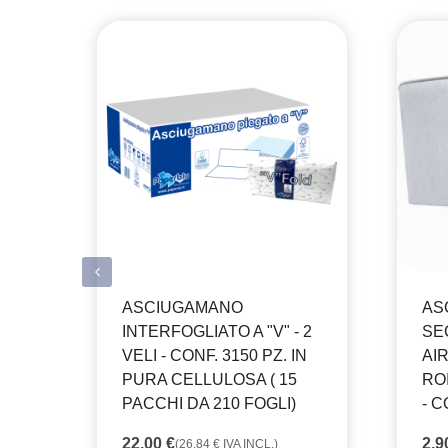
ASCIUGAMANO
AS
INTERFOGLIATO A "V" - 2
SE
VELI - CONF. 3150 PZ. IN
AI
PURA CELLULOSA ( 15
RO
PACCHI DA 210 FOGLI)
- C
22,00
€
2,
(
26,84
€
IVA INCL.)