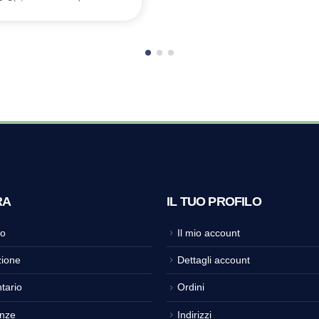
RA
IL TUO PROFILO
o
Il mio account
ione
Dettagli account
tario
Ordini
nze
Indirizzi