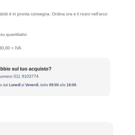
otti è in pronta consegna. Ordina ora e li ricevi nell'arco
su quantitativi.
 30,00 + IVA
bbio sul tuo acquisto?
numero 011 9103774
ivo dal
Lunedì
al
Venerdì
, dalle
09:00
alle
18:00
.