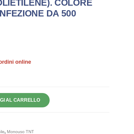
OLIETILENE). COLORE
NFEZIONE DA 500
ordini online
GI AL CARRELLO
le
,
Monouso TNT