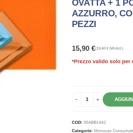
OVATTA + 1 P
AZZURRO, CO
PEZZI
15,90
€
(
19,40
€
IVA incl.)
*Prezzo valido solo per 
AGGIUN
COD:
05ABB1442
Categorie:
Monouso Consumabi