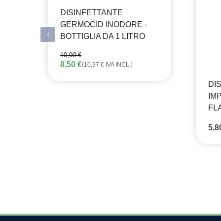
DISINFETTANTE
GERMOCID INODORE -
BOTTIGLIA DA 1 LITRO
10,00
€
IL
IL
8,50
€
(
10,37
€
IVA INCL.)
PREZZO
PREZZO
ORIGINALE
ATTUALE
DI
ERA:
È:
10,00 €.
8,50 €.
IMP
FL
5,