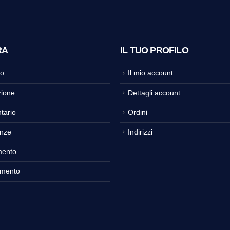
RA
IL TUO PROFILO
o
Il mio account
ione
Dettagli account
tario
Ordini
nze
Indirizzi
mento
amento