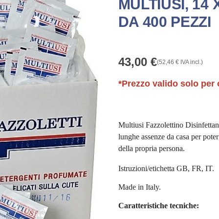
MULTIUSI, 14
DA 400 PEZZI
43,00
€
(
52,46
€
IVA incl.)
*Prezzo valido solo per 
Multiusi Fazzolettino Disinfetta
lunghe assenze da casa per poter
della propria persona.
Istruzioni/etichetta GB, FR, IT.
Made in Italy.
Caratteristiche tecniche: