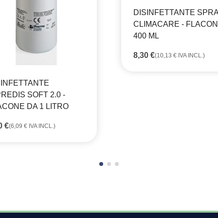
DISINFETTANTE SPR
CLIMACARE - FLACO
400 ML
8,30
€
(
10,13
€
IVA INCL.)
SINFETTANTE
REDIS SOFT 2.0 -
ACONE DA 1 LITRO
80
€
(
6,09
€
IVA INCL.)