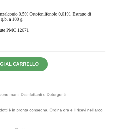
nzalconio 0,5% Ortofenilfenolo 0,01%, Estratto di
q.b. a 100 g.
alute PMC 12671
GI AL CARRELLO
sapone mani
,
Disinfettanti e Detergenti
otti è in pronta consegna. Ordina ora e li ricevi nell'arco