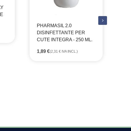
AY
GE
NE
"P
VA
PHARMASIL 2.0
DISINFETTANTE PER
7,
CUTE INTEGRA - 250 ML.
1,89
€
(
2,31
€
IVA INCL.)