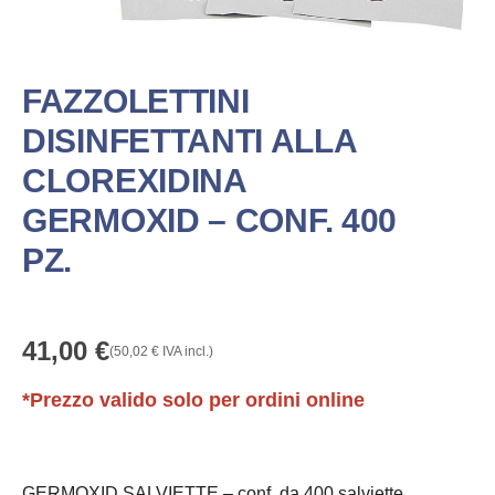
FAZZOLETTINI
DISINFETTANTI ALLA
CLOREXIDINA
GERMOXID – CONF. 400
PZ.
41,00
€
(
50,02
€
IVA incl.)
*Prezzo valido solo per ordini online
GERMOXID SALVIETTE – conf. da 400 salviette