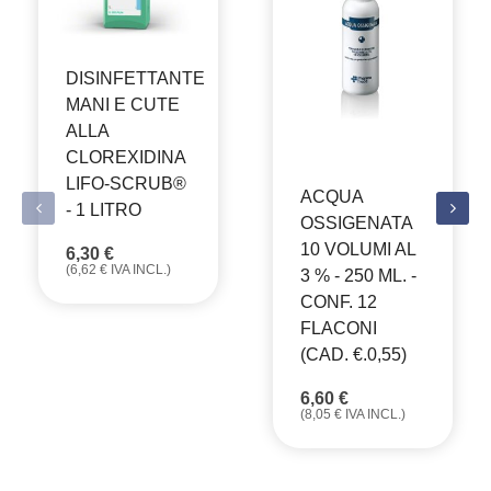
DISINFETTANTE
MANI E CUTE
ALLA
CLOREXIDINA
LIFO-SCRUB®
ACQUA
- 1 LITRO
OSSIGENATA
10 VOLUMI AL
6,30
€
(
6,62
€
IVA INCL.)
3 % - 250 ML. -
CONF. 12
FLACONI
(CAD. €.0,55)
6,60
€
(
8,05
€
IVA INCL.)