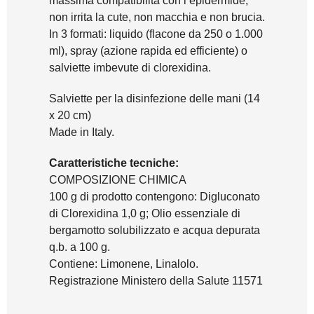
massima compatibilità con l’epidermide,
non irrita la cute, non macchia e non brucia.
In 3 formati: liquido (flacone da 250 o 1.000
ml), spray (azione rapida ed efficiente) o
salviette imbevute di clorexidina.
Salviette per la disinfezione delle mani (14
x 20 cm)
Made in Italy.
Caratteristiche tecniche:
COMPOSIZIONE CHIMICA
100 g di prodotto contengono: Digluconato
di Clorexidina 1,0 g; Olio essenziale di
bergamotto solubilizzato e acqua depurata
q.b. a 100 g.
Contiene: Limonene, Linalolo.
Registrazione Ministero della Salute 11571