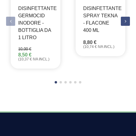
DISINFETTANTE
DISINFETTANTE
GERMOCID
SPRAY TEKNA
INODORE -
- FLACONE
BOTTIGLIA DA
400 ML
1 LITRO
8,80
€
(
10,74
€
IVA INCL.)
10,00
€
8,50
€
IL
IL
(
10,37
€
IVA INCL.)
PREZZO
PREZZO
ORIGINALE
ATTUALE
ERA:
È:
10,00 €.
8,50 €.