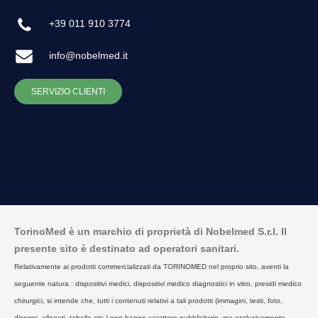
+39 011 910 3774
info@nobelmed.it
SERVIZIO CLIENTI
TorinoMed è un marchio di proprietà di Nobelmed S.r.l. Il
presente sito è destinato ad operatori sanitari.
Relativamente ai prodotti commercializzati da TORINOMED nel proprio sito, aventi la
seguente natura : dispositivi medici, dispositivi medico diagnostici in vitro, presidi medico
chirurgici, si intende che, tutti i contenuti relativi a tali prodotti (immagini, testi, foto,
disegni, allegati, tabelle etc.) non hanno carattere pubblicitario, ma esclusivamente