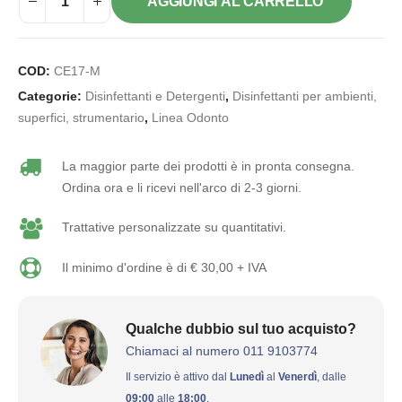
AGGIUNGI AL CARRELLO
COD:
CE17-M
Categorie:
Disinfettanti e Detergenti
,
Disinfettanti per ambienti,
superfici, strumentario
,
Linea Odonto
La maggior parte dei prodotti è in pronta consegna.
Ordina ora e li ricevi nell'arco di 2-3 giorni.
Trattative personalizzate su quantitativi.
Il minimo d'ordine è di € 30,00 + IVA
Qualche dubbio sul tuo acquisto?
Chiamaci al numero 011 9103774
Il servizio è attivo dal
Lunedì
al
Venerdì
, dalle
09:00
alle
18:00
.