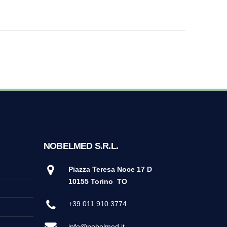
NOBELMED S.R.L.
Piazza Teresa Noce 17 D
10155 Torino
TO
+39 011 910 3774
info@nobelmed.it