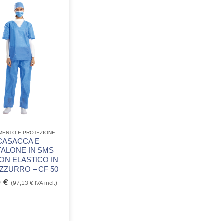
ABBIGLIAMENTO E PROTEZIONE
,
MONOUSO CONSUMABILE
,
PROTEZIONE DELL'OPERATORE
CASACCA E
TALONE IN SMS
ON ELASTICO IN
AZZURRO – CF 50
0
€
(
97,13
€
IVA incl.)