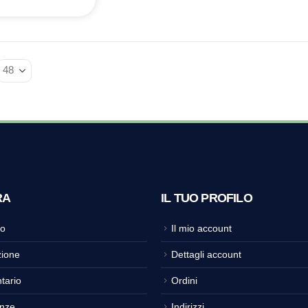
RA
IL TUO PROFILO
o
Il mio account
ione
Dettagli account
tario
Ordini
nze
Indirizzi