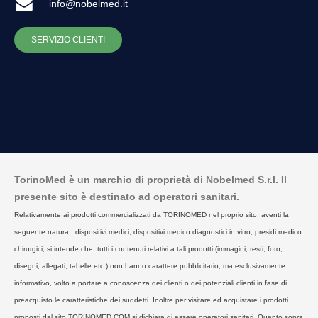
info@nobelmed.it
SERVIZIO CLIENTI
TorinoMed è un marchio di proprietà di Nobelmed S.r.l. Il
presente sito è destinato ad operatori sanitari.
Relativamente ai prodotti commercializzati da TORINOMED nel proprio sito, aventi la
seguente natura : dispositivi medici, dispositivi medico diagnostici in vitro, presidi medico
chirurgici, si intende che, tutti i contenuti relativi a tali prodotti (immagini, testi, foto,
disegni, allegati, tabelle etc.) non hanno carattere pubblicitario, ma esclusivamente
informativo, volto a portare a conoscenza dei clienti o dei potenziali clienti in fase di
preacquisto le caratteristiche dei suddetti. Inoltre per visitare ed acquistare i prodotti
proposti dal sito TORINOMED.COM si dichiara di essere operatori sanitari. Quanto sopra