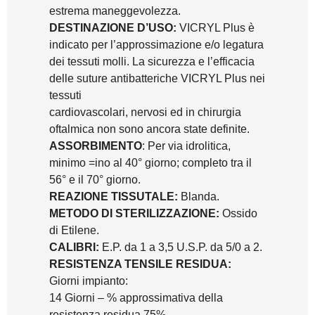
estrema maneggevolezza.
DESTINAZIONE D’USO:
VICRYL Plus è
indicato per l’approssimazione e/o legatura
dei tessuti molli. La sicurezza e l’efficacia
delle suture antibatteriche VICRYL Plus nei
tessuti
cardiovascolari, nervosi ed in chirurgia
oftalmica non sono ancora state definite.
ASSORBIMENTO
: Per via idrolitica,
minimo =ino al 40° giorno; completo tra il
56° e il 70° giorno.
REAZIONE TISSUTALE:
Blanda.
METODO DI STERILIZZAZIONE:
Ossido
di Etilene.
CALIBRI:
E.P. da 1 a 3,5 U.S.P. da 5/0 a 2.
RESISTENZA TENSILE RESIDUA:
Giorni impianto:
14 Giorni – % approssimativa della
resistenza residua 75%