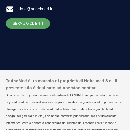
info@nobelmed.it
SERVIZIO CLIENTI
TorinoMed è un marchio di proprietà di Nobelmed S.r.l. Il
presente sito è destinato ad operatori sanitari.
Relativamente ai prodotti commercializzati da TORINOMED nel proprio sito, aventi la
seguente natura : dispositivi medici, dispositivi medico diagnostici in vitro, presidi medico
chirurgici, si intende che, tutti i contenuti relativi a tali prodotti (immagini, testi, foto,
disegni, allegati, tabelle etc.) non hanno carattere pubblicitario, ma esclusivamente
informativo, volto a portare a conoscenza dei clienti o dei potenziali clienti in fase di
preacquisto le caratteristiche dei suddetti. Inoltre per visitare ed acquistare i prodotti